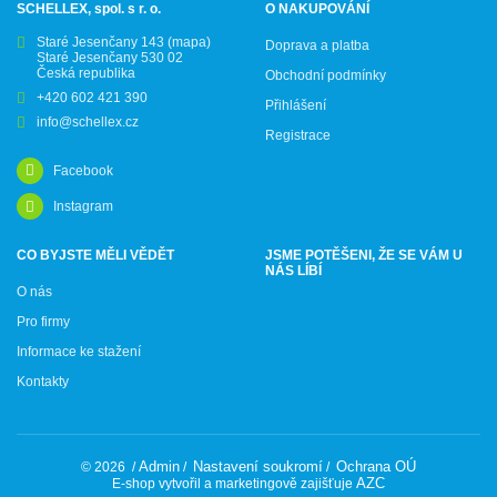
SCHELLEX, spol. s r. o.
O NAKUPOVÁNÍ
Staré Jesenčany 143
(mapa)
Doprava a platba
Staré Jesenčany 530 02
Česká republika
Obchodní podmínky
+420 602 421 390
Přihlášení
info@schellex.cz
Registrace
Facebook
Instagram
CO BYJSTE MĚLI VĚDĚT
JSME POTĚŠENI, ŽE SE VÁM U
NÁS LÍBÍ
O nás
Pro firmy
Informace ke stažení
Kontakty
Admin
Nastavení soukromí
Ochrana OÚ
© 2026
/
/
/
AZC
E-shop vytvořil a marketingově zajišťuje