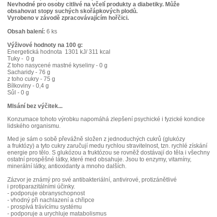
Nevhodné pro osoby citlivé na včelí produkty a diabetiky. Může
obsahovat stopy suchých skořápkových plodů.
Vyrobeno v závodě zpracovávajícím hořčici.
Obsah balení:
6 ks
Výživové hodnoty na 100 g:
Energetická hodnota 1301 kJ/ 311 kcal
Tuky - 0 g
Z toho nasycené mastné kyseliny - 0 g
Sacharidy - 76 g
z toho cukry - 75 g
Bílkoviny - 0,4 g
Sůl - 0 g
Mlsání bez výčitek...
Konzumace tohoto výrobku napomáhá zlepšení psychické i fyzické kondice
lidského organismu.
Med je sám o sobě převážně složen z jednoduchých cukrů (glukózy
a fruktózy) a tyto cukry zaručují medu rychlou stravitelnost, tzn. rychlé získání
energie pro tělo. S glukózou a fruktózou se rovněž dostávají do těla i všechny
ostatní prospěšné látky, které med obsahuje. Jsou to enzymy, vitamíny,
minerální látky, antioxidanty a mnoho dalších.
Zázvor je známý pro své antibakteriální, antivirové, protizánětlivé
i protiparazitálními účinky.
- podporuje obranyschopnost
- vhodný při nachlazení a chřipce
- prospívá trávícímu systému
- podporuje a urychluje matabolismus