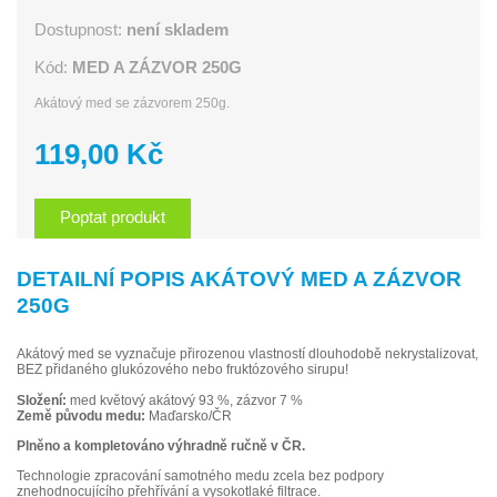
Dostupnost:
není skladem
Kód:
MED A ZÁZVOR 250G
Akátový med se zázvorem 250g.
119,00 Kč
Poptat produkt
DETAILNÍ POPIS AKÁTOVÝ MED A ZÁZVOR
250G
Akátový med se vyznačuje přirozenou vlastností dlouhodobě nekrystalizovat,
BEZ přidaného glukózového nebo fruktózového sirupu!
Složení:
med květový akátový 93 %, zázvor 7 %
Země původu medu:
Maďarsko/ČR
Plněno a kompletováno výhradně ručně v ČR.
Technologie zpracování samotného medu zcela bez podpory
znehodnocujícího přehřívání a vysokotlaké filtrace.