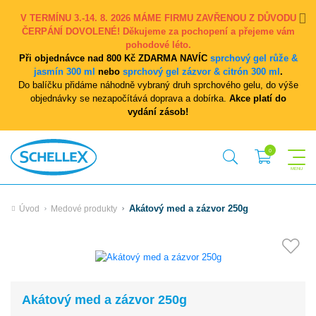
V TERMÍNU 3.-14. 8. 2026 MÁME FIRMU ZAVŘENOU Z DŮVODU
ČERPÁNÍ DOVOLENÉ! Děkujeme za pochopení a přejeme vám
pohodové léto.
Při objednávce nad 800 Kč ZDARMA NAVÍC
sprchový gel růže &
jasmín 300 ml
nebo
sprchový gel zázvor & citrón 300 ml
.
Do balíčku přidáme náhodně vybraný druh sprchového gelu, do výše
objednávky se nezapočítává doprava a dobírka.
Akce platí do
vydání zásob!
Akátový med a zázvor 250g
Úvod
Medové produkty
Akátový med a zázvor 250g