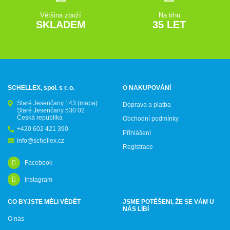
Většina zboží
Na trhu
SKLADEM
35 LET
SCHELLEX, spol. s r. o.
O NAKUPOVÁNÍ
Staré Jesenčany 143
(mapa)
Doprava a platba
Staré Jesenčany 530 02
Česká republika
Obchodní podmínky
+420 602 421 390
Přihlášení
info@schellex.cz
Registrace
Facebook
Instagram
CO BYJSTE MĚLI VĚDĚT
JSME POTĚŠENI, ŽE SE VÁM U
NÁS LÍBÍ
O nás