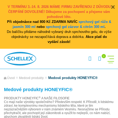
V TERMÍNU 3.-14. 8. 2026 MÁME FIRMU ZAVŘENOU Z DŮVODU
ČERPÁNÍ DOVOLENÉ! Děkujeme za pochopení a přejeme vám
pohodové léto.
Při objednávce nad 800 Kč ZDARMA NAVÍC
sprchový gel růže &
jasmín 300 ml
nebo
sprchový gel zázvor & citrón 300 ml
.
Do balíčku přidáme náhodně vybraný druh sprchového gelu, do výše
objednávky se nezapočítává doprava a dobírka.
Akce platí do
vydání zásob!
Medové produkty HONEYFIC®
Úvod
Medové produkty
Medové produkty HONEYFIC®
®
PRODUKTY HONEYFIC
A NAŠE FILOSOFIE
Co mají naše výrobky společného? Především respekt. K Přírodě, k lidskému
zdraví, ke komplexnímu mechanismu lidského těla, které je tím
nejzázračnějším výtvorem v nám známém Vesmíru. Nesnažíme se Přírodu
přechytračit, ale pochopit její zákonitosti a využít to nejlepší, co nám nabízí,
abychom zkvalitnili lidský život.