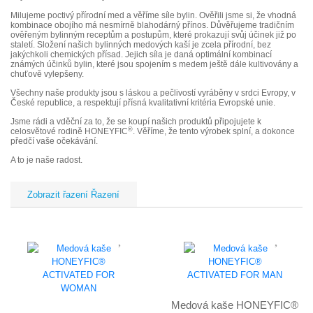
Milujeme poctivý přírodní med a věříme síle bylin. Ověřili jsme si, že vhodná
kombinace obojího má nesmírně blahodárný přínos. Důvěřujeme tradičním
ověřeným bylinným receptům a postupům, které prokazují svůj účinek již po
staletí. Složení našich bylinných medových kaší je zcela přírodní, bez
jakýchkoli chemických přísad. Jejich síla je daná optimální kombinací
známých účinků bylin, které jsou spojením s medem ještě dále kultivovány a
chuťově vylepšeny.
Všechny naše produkty jsou s láskou a pečlivostí vyráběny v srdci Evropy, v
České republice, a respektují přísná kvalitativní kritéria Evropské unie.
Jsme rádi a vděční za to, že se koupí našich produktů připojujete k
®
celosvětové rodině HONEYFIC
. Věříme, že tento výrobek splní, a dokonce
předčí vaše očekávání.
A to je naše radost.
Řazení
Medová kaše HONEYFIC®