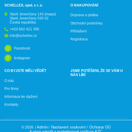
SCHELLEX, spol. s r. o.
O NAKUPOVÁNÍ
Staré Jesenčany 143
(mapa)
Doprava a platba
Staré Jesenčany 530 02
Česká republika
Obchodní podmínky
+420 602 421 390
Přihlášení
info@schellex.cz
Registrace
Facebook
Instagram
CO BYJSTE MĚLI VĚDĚT
JSME POTĚŠENI, ŽE SE VÁM U
NÁS LÍBÍ
O nás
Pro firmy
Informace ke stažení
Kontakty
Admin
Nastavení soukromí
Ochrana OÚ
© 2026
/
/
/
AZC
E-shop vytvořil a marketingově zajišťuje