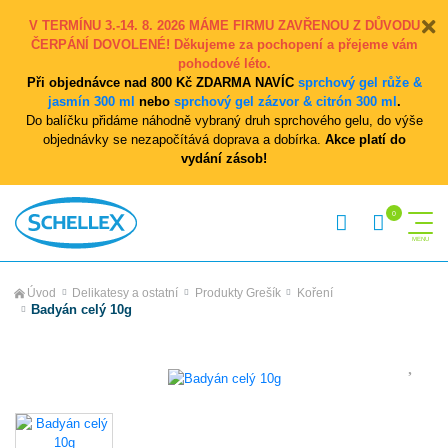
V TERMÍNU 3.-14. 8. 2026 MÁME FIRMU ZAVŘENOU Z DŮVODU
ČERPÁNÍ DOVOLENÉ! Děkujeme za pochopení a přejeme vám
pohodové léto.
Při objednávce nad 800 Kč ZDARMA NAVÍC
sprchový gel růže &
jasmín 300 ml
nebo
sprchový gel zázvor & citrón 300 ml
.
Do balíčku přidáme náhodně vybraný druh sprchového gelu, do výše
objednávky se nezapočítává doprava a dobírka.
Akce platí do
vydání zásob!
Úvod
Delikatesy a ostatní
Produkty Grešík
Koření
Badyán celý 10g