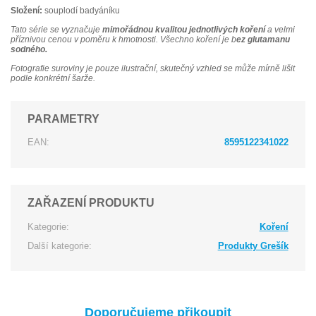
Složení:
souplodí badyáníku
Tato série se vyznačuje
mimořádnou kvalitou jednotlivých koření
a velmi
příznivou cenou v poměru k hmotnosti. Všechno koření je b
ez glutamanu
sodného.
Fotografie suroviny je pouze ilustrační, skutečný vzhled se může mírně lišit
podle konkrétní šarže.
PARAMETRY
EAN:
8595122341022
ZAŘAZENÍ PRODUKTU
Kategorie:
Koření
Další kategorie:
Produkty Grešík
Doporučujeme přikoupit