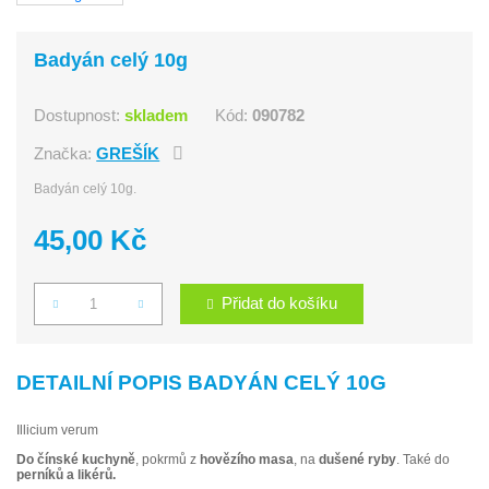
Badyán celý 10g
Dostupnost:
skladem
Kód:
090782
Značka:
GREŠÍK
Badyán celý 10g.
45,00 Kč
Přidat do košíku
Počet
DETAILNÍ POPIS BADYÁN CELÝ 10G
Illicium verum
Do čínské kuchyně
, pokrmů z
hovězího masa
, na
dušené ryby
. Také do
perníků a likérů.