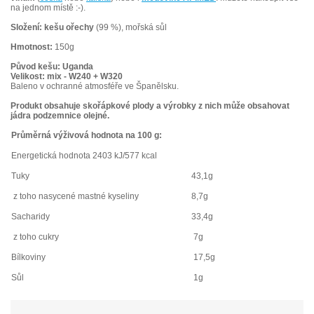
na jednom místě :-).
Složení: kešu ořechy
(99 %), mořská sůl
Hmotnost:
150g
Původ kešu: Uganda
Velikost: mix - W240 + W320
Baleno v ochranné atmosféře ve Španělsku.
Produkt obsahuje skořápkové plody a výrobky z nich může obsahovat
jádra podzemnice olejné.
Průměrná výživová hodnota na 100 g:
Energetická hodnota 2403 kJ/577 kcal
Tuky
43,1g
z toho nasycené mastné kyseliny
8,7g
Sacharidy
33,4g
z toho cukry
7g
Bílkoviny
17,5g
Sůl
1g