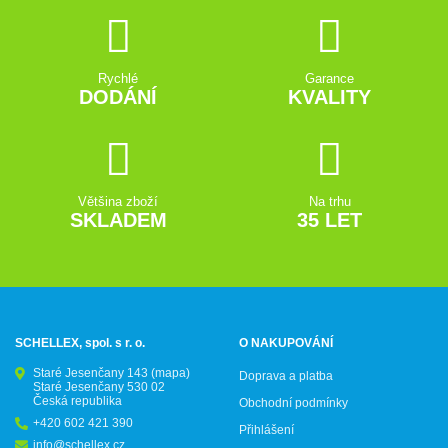
Rychlé
Garance
DODÁNÍ
KVALITY
Většina zboží
Na trhu
SKLADEM
35 LET
SCHELLEX, spol. s r. o.
O NAKUPOVÁNÍ
Staré Jesenčany 143
(mapa)
Doprava a platba
Staré Jesenčany 530 02
Česká republika
Obchodní podmínky
+420 602 421 390
Přihlášení
info@schellex.cz