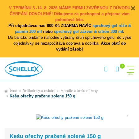
V TERMÍNU 3.-14. 8. 2026 MÁME FIRMU ZAVŘENOU Z DŮVODU
ČERPÁNÍ DOVOLENÉ! Děkujeme za pochopení a přejeme vám
pohodové léto.
Při objednávce nad 800 Kč ZDARMA NAVÍC
sprchový gel růže &
jasmín 300 ml
nebo
sprchový gel zázvor & citrón 300 ml
.
Do balíčku přidáme náhodně vybraný druh sprchového gelu, do výše
objednávky se nezapočítává doprava a dobírka.
Akce platí do
vydání zásob!
Úvod
Delikatesy a ostatní
Mandle a kešu ořechy
Kešu ořechy pražené solené 150 g
Kešu ořechy pražené solené 150 g