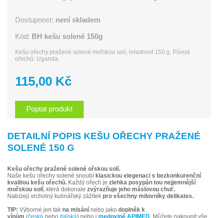
Dostupnost:
není skladem
Kód:
BH kešu solené 150g
Kešu ořechy pražené solené mořskou solí, hmotnost 150 g. Původ
ořechů: Uganda.
115,00 Kč
Poptat produkt
DETAILNÍ POPIS KEŠU OŘECHY PRAŽENÉ
SOLENÉ 150 G
Kešu ořechy pražené solené ořskou solí.
Naše kešu ořechy solené snoubí
klasickou elegenaci s bezkonkurenční
kvalitou
kešu ořechů.
Každý ořech je
zlehka posypán tou nejjemnější
mořskou solí
, která dokonale
zvýrazňuje jeho máslovou chuť.
Nabízejí vrcholný kulinářský zážitek
pro všechny milovníky delikates.
TIP:
Výborné jen tak
na mlsání
nebo jako
doplněk k
vínům
(
česká
nebo
italská
) nebo i
medovině APIMED
. Můžete nakoupit vše