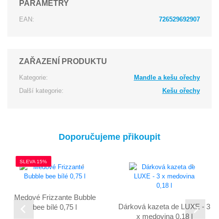
PARAMETRY
EAN:
726529692907
ZAŘAZENÍ PRODUKTU
Kategorie:
Mandle a kešu ořechy
Další kategorie:
Kešu ořechy
Doporučujeme přikoupit
SLEVA 15%
Medové Frizzante Bubble
Dárková kazeta de LUXE - 3
bee bílé 0,75 l
x medovina 0,18 l