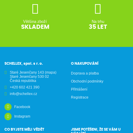
Většina zboží
Na trhu
SKLADEM
35 LET
SCHELLEX, spol. s r. o.
O NAKUPOVÁNÍ
Staré Jesenčany 143
(mapa)
Doprava a platba
Staré Jesenčany 530 02
Česká republika
Obchodní podmínky
+420 602 421 390
Přihlášení
info@schellex.cz
Registrace
Facebook
Instagram
CO BYJSTE MĚLI VĚDĚT
JSME POTĚŠENI, ŽE SE VÁM U