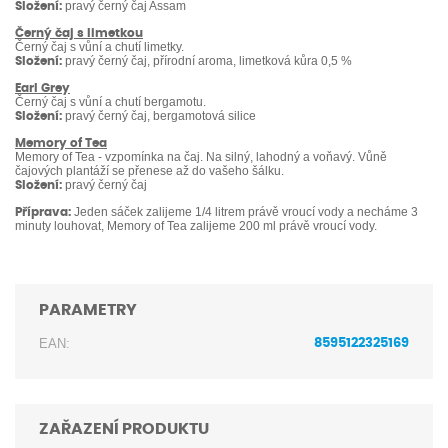
pravý černý čaj Assam
Složení:
Černý čaj s limetkou
Černý čaj s vůní a chutí limetky.
pravý černý čaj, přírodní aroma, limetková kůra 0,5 %
Složení:
Earl Grey
Černý čaj s vůní a chutí bergamotu.
pravý černý čaj, bergamotová silice
Složení:
Memory of Tea
Memory of Tea - vzpomínka na čaj. Na silný, lahodný a voňavý. Vůně
čajových plantáží se přenese až do vašeho šálku.
pravý černý čaj
Složení:
Jeden sáček zalijeme 1/4 litrem právě vroucí vody a necháme 3
Příprava:
minuty louhovat, Memory of Tea zalijeme 200 ml právě vroucí vody.
PARAMETRY
EAN:
8595122325169
ZAŘAZENÍ PRODUKTU