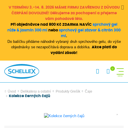
V TERMÍNU 3.-14. 8. 2026 MÁME FIRMU ZAVŘENOU Z DŮVODU
ČERPÁNÍ DOVOLENÉ! Děkujeme za pochopení a přejeme
vám pohodové léto.
Při objednávce nad 800 Kč ZDARMA NAVÍC
sprchový gel
růže & jasmín 300 ml
nebo
sprchový gel zázvor & citrón 300
ml
.
Do balíčku přidáme náhodně vybraný druh sprchového gelu, do výše
objednávky se nezapočítává doprava a dobírka.
Akce platí do
vydání zásob!
Úvod
Delikatesy a ostatní
Produkty Grešík
Čaje
Kolekce černých čajů