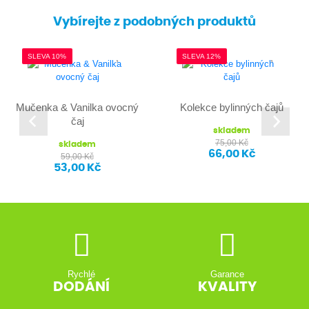
Vybírejte z podobných produktů
SLEVA 10%
SLEVA 12%
Mučenka & Vanilka ovocný
Kolekce bylinných čajů
čaj
skladem
75,00 Kč
skladem
66,00 Kč
59,00 Kč
53,00 Kč
Rychlé
Garance
DODÁNÍ
KVALITY