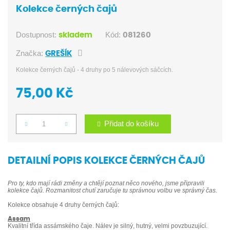
Kolekce černých čajů
Dostupnost:
Kód:
skladem
081260
Značka:
GREŠÍK
Kolekce černých čajů - 4 druhy po 5 nálevových sáčcích.
75,00 Kč
Přidat do košíku
Počet
DETAILNÍ POPIS KOLEKCE ČERNÝCH ČAJŮ
Pro ty, kdo mají rádi změny a chtějí poznat něco nového, jsme připravili
kolekce čajů. Rozmanitost chutí zaručuje tu správnou volbu ve správný čas.
Kolekce obsahuje 4 druhy černých čajů:
Assam
Kvalitní třída assámského čaje. Nálev je silný, hutný, velmi povzbuzující.