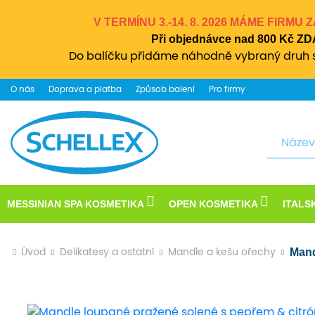
V TERMÍNU 3.-14. 8. 2026 MÁME FIRMU
Při objednávce nad 800 Kč 
Do balíčku přidáme náhodně vybraný druh s
O nás
Doprava a platba
Způsob balení
Pro firmy
Hledat
MESSINIAN SPA KOSMETIKA
OPEN KOSMETIKA
ITALS
Mand
Úvod
Delikatesy a ostatní
Mandle a kešu ořechy