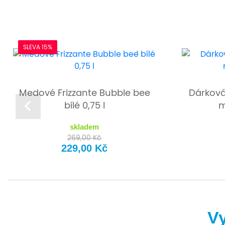
SLEVA 15%
Medové Frizzante Bubble bee
Dárková
bílé 0,75 l
m
skladem
269,00 Kč
229,00 Kč
Vy