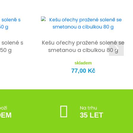
 solené s
Kešu ořechy pražené solené se
150 g
smetanou a cibulkou 80 g
skladem
77,00 Kč
boží
Na trhu
DEM
35 LET