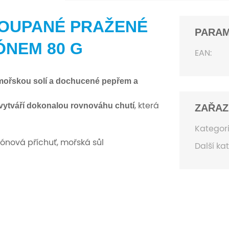
LOUPANÉ PRAŽENÉ
PARA
ÓNEM 80 G
EAN:
 mořskou solí a dochucené pepřem a
vytváří dokonalou rovnováhu chutí
, která
ZAŘAZ
Kategori
trónová příchuť, mořská sůl
Další ka