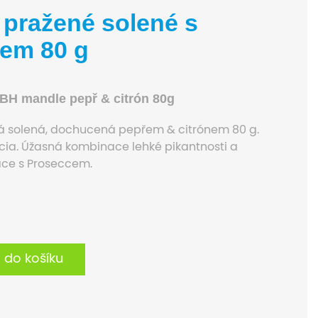
 pražené solené s
nem 80 g
BH mandle pepř & citrón 80g
 solená, dochucená pepřem & citrónem 80 g.
cia. Úžasná kombinace lehké pikantnosti a
ace s Proseccem.
t do košíku