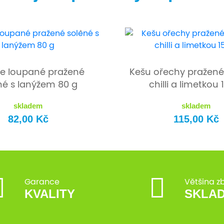
e loupané pražené
Kešu ořechy pražené
né s lanýžem 80 g
chilli a limetkou 
skladem
skladem
82,00 Kč
115,00 Kč
Garance
Většina z
KVALITY
SKLA