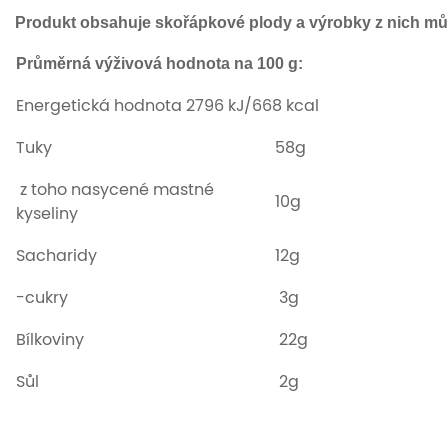
Produkt obsahuje skořápkové plody a výrobky z nich mů
Průměrná výživová hodnota na 100 g:
Energetická hodnota 2796 kJ/668 kcal
Tuky
58g
z toho nasycené mastné
10g
kyseliny
Sacharidy
12g
-cukry
3g
Bílkoviny
22g
Sůl
2g