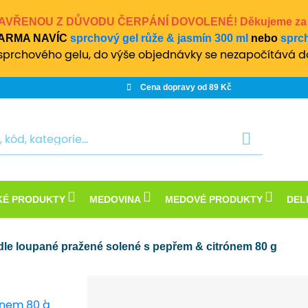
 ZAVŘENOU Z DŮVODU ČERPÁNÍ DOVOLENÉ! Děkujeme za po
ZDARMA NAVÍC
sprchový gel růže & jasmín 300 ml
nebo
sprch
prchového gelu, do výše objednávky se nezapočítává d
Cena dopravy od 89 Kč
KÉ PRODUKTY
MEDOVINA
MEDOVÉ PRODUKTY
DEL
le loupané pražené solené s pepřem & citrónem 80 g