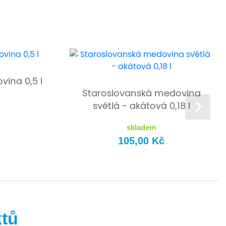
vina 0,5 l
Staroslovanská medovina
světlá - akátová 0,18 l
skladem
105,00 Kč
ktů