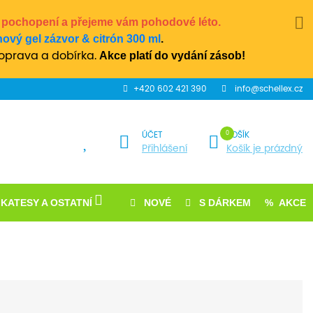
chopení a přejeme vám pohodové léto.
ový gel zázvor & citrón 300 ml
.
Akce platí do vydání zásob!
oprava a dobírka.
+420 602 421 390
info@schellex.cz
ÚČET
KOŠÍK
Přihlášení
Košík je prázdný
IKATESY A OSTATNÍ
NOVÉ
S DÁRKEM
AKCE