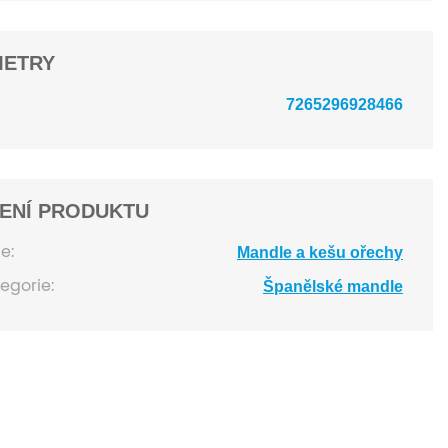
METRY
7265296928466
ENÍ PRODUKTU
e:
Mandle a kešu ořechy
tegorie:
Španělské mandle