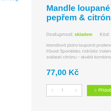
Mandle loupané
pepřem & citró
skladem
Dostupnost:
Kód:
Mandlová jádra loupaná pražená
Původ: Španělsko. Odrůda: Valen
svěžesti citrónu - skvělá kombin
77,00 Kč
Přida
Počet