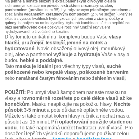
Má
jemné a bohaté složení s extra panenským olivovým olejem
s chráněným označením původu,
extraktem z rozmarýnu, aloe,
panthenolem
(provitamínem B5), hydrolyzovaným
pšeničným proteinem
a
speciálním
veganským keratinovým komplexem
(2 % ve složení), který se
skládá z vysoce kvalitních hydrolyzovaných
proteinů z cizrny, čočky a
quinoy
, bohatých na aminokyseliny. Vybraná kombinace těchto peptidů
na
bázi meruňkového oleje
poskytuje rostlinný funkční ekvivalent
hydrolyzovaného živočišného keratinu.
Díky tomuto unikátnímu komplexu budou Vaše
vlasy
hladší, pružnější, lesklejší, jemné na dotek a
hydratované.
Navíc obsažený olivový olej, meruňkový
olej, aloe a panthenol
vyživuje a hydratuje
Vaše vlasy a
budou
hebké a poddajné.
Tato
maska ​​je ideální
pro všechny typy vlasů,
suché
poškozené nebo krepaté vlasy
,
poškozené barvením
.
nebo
namáhané častým fénováním nebo žehlením vlasů
POUŽITÍ:
Po umytí vlasů šampónem naneste masku na
vlasy a
rovnoměrně rozetřete po celé délce vlasů až ke
konečkům
. Masku neaplikujte na pokožku hlavy.
Nechte
působit 3-5 minut
a poté důkladně opláchněte vodou.
Můžete si také omotat kolem hlavy ručník a nechat masku
působit asi 15 minut.
Při oplachování použijte studenou
vodu.
To také napomáhá udržet hydrataci uvnitř vlasů. Pro
dosažení lepších výsledků doporučujeme používat celou