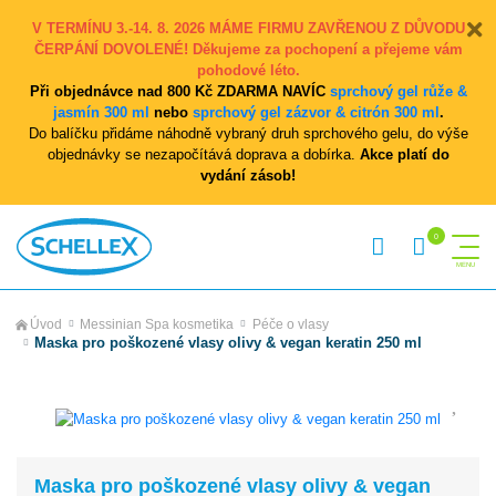
V TERMÍNU 3.-14. 8. 2026 MÁME FIRMU ZAVŘENOU Z DŮVODU
ČERPÁNÍ DOVOLENÉ! Děkujeme za pochopení a přejeme vám
pohodové léto.
Při objednávce nad 800 Kč ZDARMA NAVÍC
sprchový gel růže &
jasmín 300 ml
nebo
sprchový gel zázvor & citrón 300 ml
.
Do balíčku přidáme náhodně vybraný druh sprchového gelu, do výše
objednávky se nezapočítává doprava a dobírka.
Akce platí do
vydání zásob!
Úvod
Messinian Spa kosmetika
Péče o vlasy
Maska pro poškozené vlasy olivy & vegan keratin 250 ml
Maska pro poškozené vlasy olivy & vegan