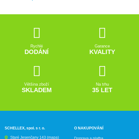
Rychlé
Garance
DODÁNÍ
KVALITY
Většina zboží
Na trhu
SKLADEM
35 LET
SCHELLEX, spol. s r. o.
O NAKUPOVÁNÍ
Staré Jesenčany 143
(mapa)
Doprava a platba