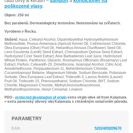
řadu olivy & keratin –
šampón
a
kondicionér na
poškozené vlasy
.
Objem:
250 ml
Bez parabenů.
Dermatologicky testováno. Netestováno na zvířatech.
Vyrobeno v Řecku.
Složení:
Aqua, Cetearyl Alcohol, Dipalmitoylethyl Hydroxyethylmonium
Methosulfate, Prunus Armeniaca (Apricot) Kernel Oil, Cetrimonium Chloride,
Olea Europaea (Olive) Fruit Oil, Helianthus Annuus (Sunflower) Seed Oil,
Lens Esculenta (Lentil) Seed Extract, Chenopodium Quinoa Seed Extract,
Hydrolyzed Cicer Seed Extract, Aloe Barbadensis Leaf Juice, Hydrolyzed
Wheat Protein, Panthenol, Glycerin, Rosmarinus Officinalis (Rosemary) Leaf
Extract, Parfum, Ceteareth-20, Dimethicone, Isopropyl Alcohol, Citric Acid,
Amodimethicone, Polyquaternium-11, Behentrimonium Chloride,
Cocamidopropyl Betaine, Magnesium Nitrate, Sodium Benzoate, Potassium
Sorbate, Olea Europaea Leaf Extract, Trideceth-3, Laurus Nobilis (Laurel)
Fruit Oil, Trideceth-15, Phenoxyethanol, Sodium Chloride, BHT, Sodium
Chlorite, Magnesium Chloride, Methylchloroisothiazolinone,
Methylisothiazolinone, Hexyl Cinnamal, Linalool.
PDO -
protected designation of origin
extra virgin olive oil from Kalamata
= extra panenský olivový olej Kalamata s chráněným označením původu.
PARAMETRY
EAN:
5202409209670