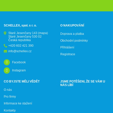
SCHELLEX, spol. s r. o.
O NAKUPOVÁNÍ
Staré Jesenčany 143
(mapa)
Doprava a platba
Staré Jesenčany 530 02
Česká republika
Obchodní podmínky
+420 602 421 390
Přihlášení
info@schellex.cz
Registrace
Facebook
Instagram
CO BYJSTE MĚLI VĚDĚT
JSME POTĚŠENI, ŽE SE VÁM U
NÁS LÍBÍ
O nás
Pro firmy
Informace ke stažení
Kontakty