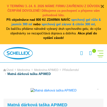
V TERMÍNU 3.-14. 8. 2026 MÁME FIRMU ZAVŘENOU Z DŮVODU
ČERPÁNÍ DOVOLENÉ! Děkujeme za pochopení a přejeme vám
pohodové léto.
Při objednávce nad 800 Kč ZDARMA NAVÍC
sprchový gel růže &
jasmín 300 ml
nebo
sprchový gel zázvor & citrón 300 ml
.
Do balíčku přidáme náhodně vybraný druh sprchového gelu, do výše
objednávky se nezapočítává doprava a dobírka.
Akce platí do
vydání zásob!
Úvod
Medovina
Medovina APIMED
Příslušenství
Matná dárková taška APIMED
Matná dárková taška APIMED