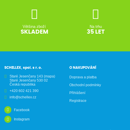
Většina zboží
Na trhu
SKLADEM
35 LET
SCHELLEX, spol. s r. o.
O NAKUPOVÁNÍ
Staré Jesenčany 143
(mapa)
Doprava a platba
Staré Jesenčany 530 02
Česká republika
Obchodní podmínky
+420 602 421 390
Přihlášení
info@schellex.cz
Registrace
Facebook
Instagram