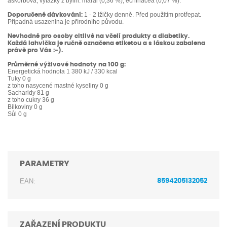
askorbová, výtažky z bylin: maral (0,36 %), echinacea (0,07 %).
1 - 2 lžičky denně. Před použitím protřepat.
Doporučené dávkování:
Případná usazenina je přírodního původu.
Nevhodné pro osoby citlivé na včelí produkty a diabetiky.
Každá lahvička je ručně označena etiketou a s láskou zabalena
právě pro Vás :-).
Průměrné výživové hodnoty na 100 g:
Energetická hodnota 1 380 kJ / 330 kcal
Tuky 0 g
z toho nasycené mastné kyseliny 0 g
Sacharidy 81 g
z toho cukry 36 g
Bílkoviny 0 g
Sůl 0 g
PARAMETRY
EAN:
8594205132052
ZAŘAZENÍ PRODUKTU