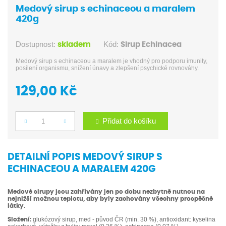
Medový sirup s echinaceou a maralem
420g
Dostupnost:
Kód:
skladem
Sirup Echinacea
Medový sirup s echinaceou a maralem je vhodný pro podporu imunity,
posílení organismu, snížení únavy a zlepšení psychické rovnováhy.
129,00 Kč
Přidat do košíku
Počet
DETAILNÍ POPIS MEDOVÝ SIRUP S
ECHINACEOU A MARALEM 420G
Medové sirupy jsou zahřívány jen po dobu nezbytně nutnou na
nejnižší možnou teplotu, aby byly zachovány všechny prospěšné
látky.
glukózový sirup, med - původ ČR (min. 30 %), antioxidant: kyselina
Složení: