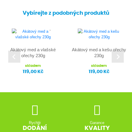
Vybírejte z podobných produktů
Akátový med a vlašské
Akátový med a kešu ořechy
ořechy 230g
230g
skladem
skladem
119,00 Kč
119,00 Kč
Rychlé
Garance
DODÁNÍ
KVALITY