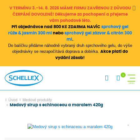
V TERMÍNU 3.-14. 8. 2026 MÁME FIRMU ZAVŘENOU Z DŮVODU
ČERPÁNÍ DOVOLENÉ! Děkujeme za pochopení a přejeme
vám pohodové léto.
Při objednávce nad 800 Kč ZDARMA NAVÍC
sprchový gel
růže & jasmín 300 ml
nebo
sprchový gel zázvor & citrón 300
ml
.
Do balíčku přidáme náhodně vybraný druh sprchového gelu, do výše
objednávky se nezapočítává doprava a dobírka.
Akce platí do
vydání zásob!
Úvod
Medové produkty
Medový sirup s echinaceou a maralem 420g