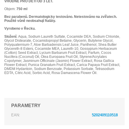
VHODNÉ PRO DĚTI OD 3 LET.
Objem:
750 ml
Bez parabenů. Dermatologicky testováno. Netestováno na zvířatech.
Použité vůně neobsahují ftaláty.
Vyrobeno v Řecku.
Složení:
Aqua, Sodium Laureth Sulfate, Cocamide DEA, Sodium Chloride,
Glycol Distearate, Cocamidopropyl Betaine, Glycerin, Butylene Glycol,
Polyquaternium-7, Aloe Barbadensis Leaf Juice, Panthenol, Shea Butter
Glycereth-8 Esters, Cocamide MEA, Laureth-10, Gossypium Herbaceum
(Cotton) Seed Extract, Lycium Barbarum Fruit Extract, Parfum, Cocos
Nucifera (Coconut) Oil, Olea Europaea Fruit Oil, Styrene/Acrylates
Copolymer, Jasminum Officinale (Jasmin) Flower Extract, Rosa Gallica
Flower Extract, Punica Granatum Fruit Extract, Carica Papaya Fruit Extract,
DMDM Hydantoin, Sodium Benzoate, Potassium Sorbate, Tetrasodium
EDTA, Citric Acid, Sorbic Acid, Rosa Damascena Flower Oil.
PARAMETRY
EAN:
5202409110518