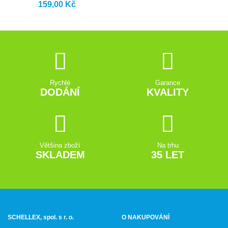
159,00 Kč
Rychlé
Garance
DODÁNÍ
KVALITY
Většina zboží
Na trhu
SKLADEM
35 LET
SCHELLEX, spol. s r. o.
O NAKUPOVÁNÍ