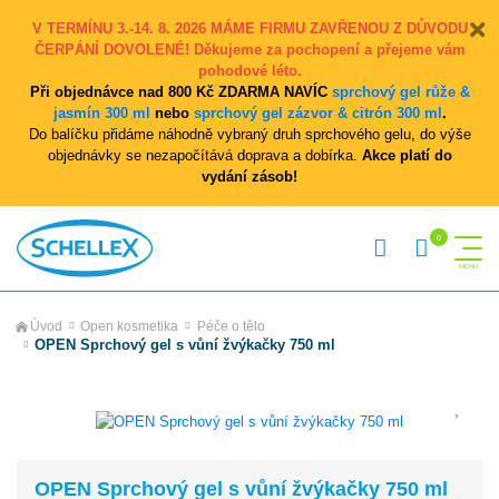
V TERMÍNU 3.-14. 8. 2026 MÁME FIRMU ZAVŘENOU Z DŮVODU
ČERPÁNÍ DOVOLENÉ! Děkujeme za pochopení a přejeme vám
pohodové léto.
Při objednávce nad 800 Kč ZDARMA NAVÍC
sprchový gel růže &
jasmín 300 ml
nebo
sprchový gel zázvor & citrón 300 ml
.
Do balíčku přidáme náhodně vybraný druh sprchového gelu, do výše
objednávky se nezapočítává doprava a dobírka.
Akce platí do
vydání zásob!
Úvod
Open kosmetika
Péče o tělo
OPEN Sprchový gel s vůní žvýkačky 750 ml
OPEN Sprchový gel s vůní žvýkačky 750 ml