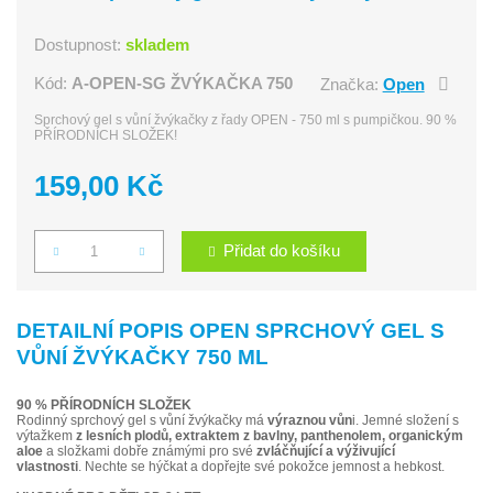
Dostupnost:
skladem
Kód:
A-OPEN-SG ŽVÝKAČKA 750
Značka:
Open
Sprchový gel s vůní žvýkačky z řady OPEN - 750 ml s pumpičkou. 90 %
PŘÍRODNÍCH SLOŽEK!
159,00 Kč
Přidat do košíku
Počet
DETAILNÍ POPIS OPEN SPRCHOVÝ GEL S
VŮNÍ ŽVÝKAČKY 750 ML
90 % PŘÍRODNÍCH SLOŽEK
Rodinný sprchový gel s vůní žvýkačky má
výraznou vůn
i. Jemné složení s
výtažkem
z lesních plodů, extraktem z bavlny, panthenolem, organickým
aloe
a složkami dobře známými pro své
zvláčňující a výživující
vlastnosti
. Nechte se hýčkat a dopřejte své pokožce jemnost a hebkost.