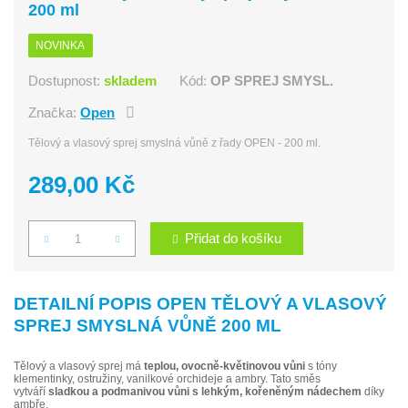
200 ml
NOVINKA
Dostupnost:
skladem
Kód:
OP SPREJ SMYSL.
Značka:
Open
Tělový a vlasový sprej smyslná vůně z řady OPEN - 200 ml.
289,00 Kč
Přidat do košíku
Počet
DETAILNÍ POPIS OPEN TĚLOVÝ A VLASOVÝ
SPREJ SMYSLNÁ VŮNĚ 200 ML
Tělový a vlasový sprej má
teplou, ovocně-květinovou vůni
s tóny
klementinky, ostružiny, vanilkové orchideje a ambry. Tato směs
vytváří
sladkou a podmanivou vůni s lehkým, kořeněným nádechem
díky
ambře.