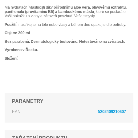
Má hydratační vlastnosti díky
přírodnímu aloe vera, olivovému extraktu,
panthenolu (provitamínu B5) a bambuckému máslu
, které se postará o
Vaši pokožku a vlasy a zároveň povzbudí Vaše smysly.
Použití:
nastříkejte na tělo nebo vlasy a během dne opakujte dle potřeby.
Objem:
200 ml
Bez parabenů. Dermatologicky testováno. Netestováno na zvířatech.
Vyrobeno v Řecku.
Složení:
PARAMETRY
EAN:
5202409210607
ZAŘAZENÍ PRODUKTU