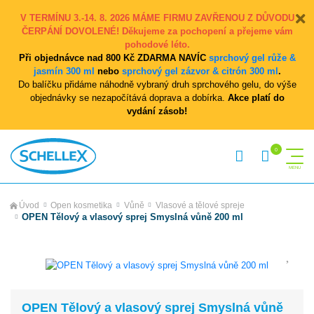
V TERMÍNU 3.-14. 8. 2026 MÁME FIRMU ZAVŘENOU Z DŮVODU
ČERPÁNÍ DOVOLENÉ! Děkujeme za pochopení a přejeme vám
pohodové léto.
Při objednávce nad 800 Kč ZDARMA NAVÍC
sprchový gel růže &
jasmín 300 ml
nebo
sprchový gel zázvor & citrón 300 ml
.
Do balíčku přidáme náhodně vybraný druh sprchového gelu, do výše
objednávky se nezapočítává doprava a dobírka.
Akce platí do
vydání zásob!
Úvod
Open kosmetika
Vůně
Vlasové a tělové spreje
OPEN Tělový a vlasový sprej Smyslná vůně 200 ml
OPEN Tělový a vlasový sprej Smyslná vůně