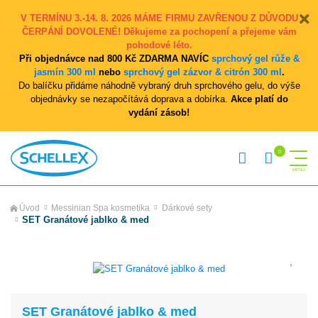
V TERMÍNU 3.-14. 8. 2026 MÁME FIRMU ZAVŘENOU Z DŮVODU
ČERPÁNÍ DOVOLENÉ! Děkujeme za pochopení a přejeme vám
pohodové léto.
Při objednávce nad 800 Kč ZDARMA NAVÍC
sprchový gel růže &
jasmín 300 ml
nebo
sprchový gel zázvor & citrón 300 ml
.
Do balíčku přidáme náhodně vybraný druh sprchového gelu, do výše
objednávky se nezapočítává doprava a dobírka.
Akce platí do
vydání zásob!
Úvod
Messinian Spa kosmetika
Dárkové sety
SET Granátové jablko & med
SET Granátové jablko & med