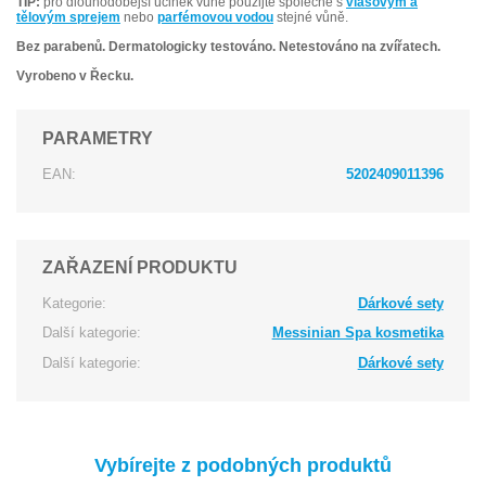
TIP:
pro dlouhodobější účinek vůně použijte společně s
vlasovým a
tělovým sprejem
nebo
parfémovou vodou
stejné vůně.
Bez parabenů. Dermatologicky testováno. Netestováno na zvířatech.
Vyrobeno v Řecku.
PARAMETRY
EAN:
5202409011396
ZAŘAZENÍ PRODUKTU
Kategorie:
Dárkové sety
Další kategorie:
Messinian Spa kosmetika
Další kategorie:
Dárkové sety
Vybírejte z podobných produktů