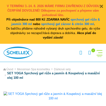
V TERMÍNU 3.-14. 8. 2026 MÁME FIRMU ZAVŘENOU Z DŮVODU
ČERPÁNÍ DOVOLENÉ! Děkujeme za pochopení a přejeme vám
pohodové léto.
Při objednávce nad 800 Kč ZDARMA NAVÍC
sprchový gel růže &
jasmín 300 ml
nebo
sprchový gel zázvor & citrón 300 ml
.
Do balíčku přidáme náhodně vybraný druh sprchového gelu, do výše
objednávky se nezapočítává doprava a dobírka.
Akce platí do
vydání zásob!
Úvod
Messinian Spa kosmetika
Dárkové sety
SET YOGA Sprchový gel růže a jasmín & Koupelový a masážní
olej 100 ml