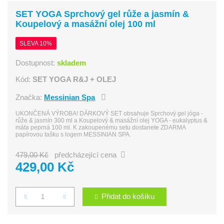
SET YOGA Sprchový gel růže a jasmín &
Koupelový a masážní olej 100 ml
SLEVA 10%
Dostupnost:
skladem
Kód:
SET YOGA R&J + OLEJ
Značka:
Messinian Spa
UKONČENÁ VÝROBA! DÁRKOVÝ SET obsahuje Sprchový gel jóga -
růže & jasmín 300 ml a Koupelový & masážní olej YOGA - eukalyptus &
máta peprná 100 ml. K zakoupenému setu dostanete ZDARMA
papírovou tašku s logem MESSINIAN SPA.
479,00 Kč
předcházející cena
429,00 Kč
Přidat do košíku
Počet