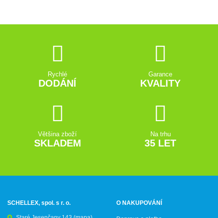
Rychlé
Garance
DODÁNÍ
KVALITY
Většina zboží
Na trhu
SKLADEM
35 LET
SCHELLEX, spol. s r. o.
O NAKUPOVÁNÍ
Staré Jesenčany 143
(mapa)