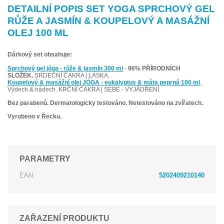
DETAILNÍ POPIS SET YOGA SPRCHOVÝ GEL
RŮŽE A JASMÍN & KOUPELOVÝ A MASÁŽNÍ
OLEJ 100 ML
Dárkový set obsahuje:
Sprchový gel jóga - růže & jasmín 300 ml
-
96% PŘÍRODNÍCH
SLOŽEK.
SRDEČNÍ ČAKRA | LÁSKA.
Koupelový & masážní olej JÓGA - eukalyptus & máta peprná 100 ml
.
Výdech & nádech. KRČNÍ ČAKRA | SEBE - VYJÁDŘENÍ.
Bez parabenů. Dermatologicky testováno. Netestováno na zvířatech.
Vyrobeno v Řecku.
PARAMETRY
EAN:
5202409210140
ZAŘAZENÍ PRODUKTU