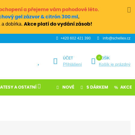
ochopení a přejeme vám pohodové léto.
chový gel zázvor & citrón 300 ml
.
 a dobírka.
Akce platí do vydání zásob!
+420 602 421 390
info@schellex.cz
ÚČET
KOŠÍK
Přihlášení
Košík je prázdný
KATESY A OSTATNÍ
NOVÉ
S DÁRKEM
AKCE