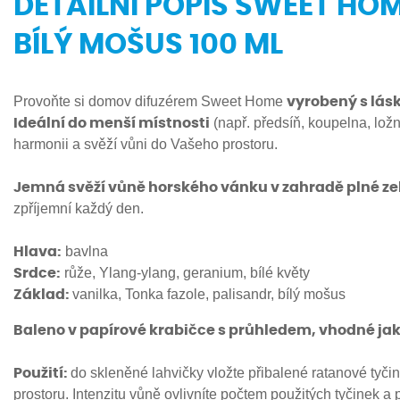
DETAILNÍ POPIS SWEET HO
BÍLÝ MOŠUS 100 ML
Provoňte si domov difuzérem Sweet Home
vyrobený s lásko
(např. předsíň, koupelna, ložn
Ideální do menší místnosti
harmonii a svěží vůni do Vašeho prostoru.
Jemná svěží vůně horského vánku v zahradě plné ze
zpříjemní každý den.
bavlna
Hlava:
růže, Ylang-ylang, geranium, bílé květy
S
rdce:
vanilka, Tonka fazole, palisandr, bílý mošus
Základ:
Baleno v papírové krabičce s průhledem, vhodné jak
do skleněné lahvičky vložte přibalené ratanové tyč
Použití:
prostoru. Intenzitu vůně ovlivníte počtem použitých tyčinek a 