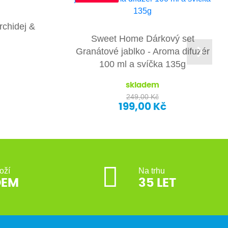
chidej &
Sweet Home Dárkový set
Granátové jablko - Aroma difuzér
100 ml a svíčka 135g
skladem
249,00 Kč
199,00 Kč
oží
Na trhu
DEM
35 LET