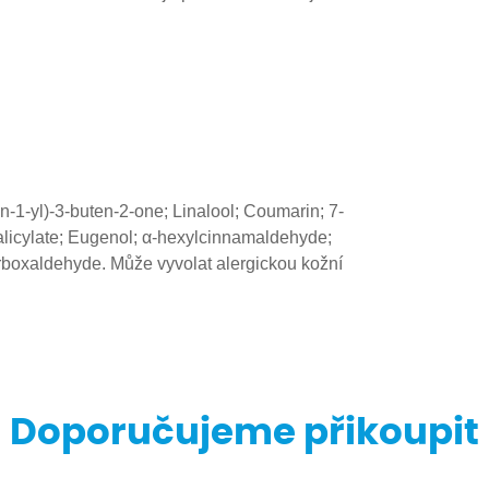
n-1-yl)-3-buten-2-one; Linalool; Coumarin; 7-
 salicylate; Eugenol; α-hexylcinnamaldehyde;
rboxaldehyde. Může vyvolat alergickou kožní
Doporučujeme přikoupit