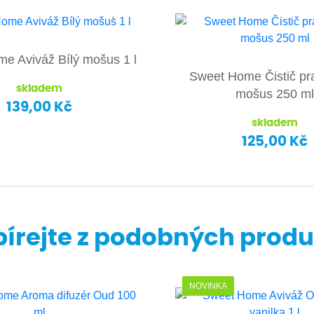
e Aviváž Bílý mošus 1 l
Sweet Home Čistič pra
skladem
mošus 250 ml
139,00 Kč
skladem
125,00 Kč
írejte z podobných prod
NOVINKA