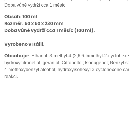
Doba vůně vydrží cca 1 měsíc.
Obsah: 100 ml
Rozměr: 50 x 50 x 230 mm
Doba vůně vydrží cca 1 měsíc (100 ml).
Vyrobeno v Itálii.
Ethanol; 3-methyl-4-(2,6,6-trimethyl-2-cyclohexe
Obsahuje:
hydroxycitronellal; geraniol; Citronellol; Isoeugenol; Benzyl
4-methoxybenzyl alcohol; hydroxyisohexyl 3-cyclohexene ca
reakci.