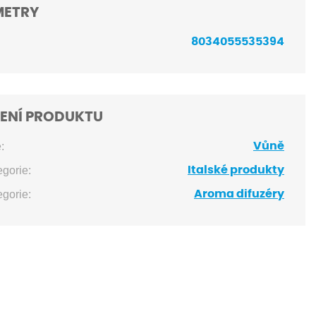
METRY
8034055535394
ENÍ PRODUKTU
:
Vůně
egorie:
Italské produkty
egorie:
Aroma difuzéry