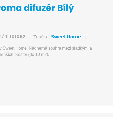
oma difuzér Bílý
Kód:
Značka:
101052
Sweet Home
řady Sweet Home. Nádherná souhra mezi sladkými a
enších prostor (do 10 m2).