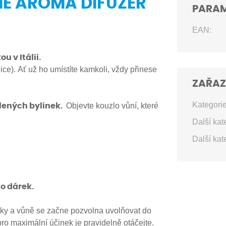
ME AROMA DIFUZÉR
PARA
EAN:
u v Itálii.
ice). Ať už ho umístíte kamkoli, vždy přinese
ZAŘAZ
Kategorie
Objevte kouzlo vůní, které
lených bylinek.
Další kat
Další kat
o dárek.
inky a vůně se začne pozvolna uvolňovat do
pro maximální účinek je pravidelně otáčejte.