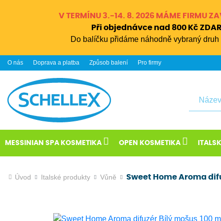
V TERMÍNU 3.-14. 8. 2026 MÁME FIRMU 
Při objednávce nad 800 Kč ZD
Do balíčku přidáme náhodně vybraný druh 
O nás
Doprava a platba
Způsob balení
Pro firmy
Hledat
MESSINIAN SPA KOSMETIKA
OPEN KOSMETIKA
ITALS
Úvod
Italské produkty
Vůně
Sweet Home Aroma difu