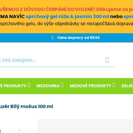
ZAVŘENOU Z DŮVODU ČERPÁNÍ DOVOLENÉ! Děkujeme za p
ARMA NAVÍC
sprchový gel růže & jasmín 300 ml
nebo
spr
sprchového gelu, do výše objednávky se nezapočítává doprava
Cena dopravy od 89 Kč
KÉ PRODUKTY
MEDOVINA
MEDOVÉ PRODUKTY
DELI
zér Bílý mošus 100 ml