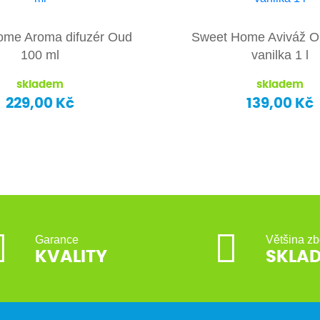
ome Aroma difuzér Oud
Sweet Home Aviváž Or
100 ml
vanilka 1 l
skladem
skladem
229,00 Kč
139,00 Kč
Garance
Většina zb
KVALITY
SKLA