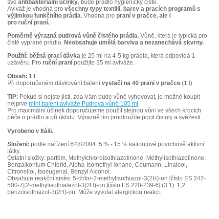
své
antibakteriální účinky
, bude prádlo hygienicky čisté.
Aviváž je vhodná pro
všechny typy textilií, barev a pracích programů s
výjimkou funkčního prádla
. Vhodná pro
praní v pračce, ale i
pro ruční praní.
Poměrně výrazná pudrová vůně čistého prádla.
Vůně, která je typická pro
čistě vyprané prádlo.
Neobsahuje umělá barviva a nezanechává skvrny.
Použití: běžná prací dávka
je 25 ml na 4-5 kg prádla, která odpovídá 1
uzávěru. Pro
ruční praní
použijte 35 ml aviváže.
Obsah: 1 l
Při doporučeném dávkování balení
vystačí na 40 praní v pračce
(1 l).
TIP:
Pokud si nejste jisti, zda Vám bude vůně vyhovovat, je možné koupit
nejprve
mini balení aviváže Pudrová vůně 105 ml
.
Pro maximální účinek doporučujeme použít stejnou vůni ve všech krocích
péče o prádlo a při úklidu. Výrazně tím prodloužíte pocit čistoty a svěžesti.
Vyrobeno v Itálii.
Složení:
podle nařízení 648/2004: 5 % - 15 % kationtové povrchově aktivní
látky.
Ostatní složky: parfém, Methylchloroisothiazolinone, Methylisothiazolinone,
Benzalkonium Chlorid, Alpha-Isomethyl Ionane, Coumarin, Linalool,
Citronellol, Isoeugenal, Benzyl Alcohol.
Obsahuje reakční směs: 5-chlor-2-methylisothiazol-3(2H)-on [číslo ES 247-
500-7] 2-methylisothialazol-3(2H)-on [číslo ES 220-239-6] (3:1). 1,2
benzoisothiazol-3(2H)-on. Může vyvolat alergickou reakci.