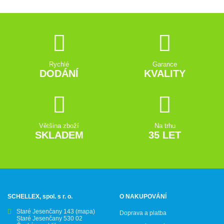
Rychlé
Garance
DODÁNÍ
KVALITY
Většina zboží
Na trhu
SKLADEM
35 LET
SCHELLEX, spol. s r. o.
O NAKUPOVÁNÍ
Staré Jesenčany 143
(mapa)
Doprava a platba
Staré Jesenčany 530 02