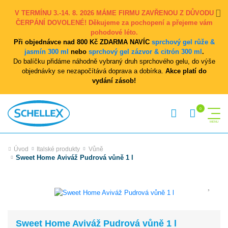
V TERMÍNU 3.-14. 8. 2026 MÁME FIRMU ZAVŘENOU Z DŮVODU
ČERPÁNÍ DOVOLENÉ! Děkujeme za pochopení a přejeme vám
pohodové léto.
Při objednávce nad 800 Kč ZDARMA NAVÍC
sprchový gel růže &
jasmín 300 ml
nebo
sprchový gel zázvor & citrón 300 ml
.
Do balíčku přidáme náhodně vybraný druh sprchového gelu, do výše
objednávky se nezapočítává doprava a dobírka.
Akce platí do
vydání zásob!
Úvod
Italské produkty
Vůně
Sweet Home Aviváž Pudrová vůně 1 l
Sweet Home Aviváž Pudrová vůně 1 l