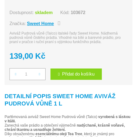
Dostupnost:
skladem
Kód:
103672
Značka:
Sweet Home
Aviváž Pudrová vůně (Talco) italské řady Sweet Home. Nádherná
pudrová vůně čistého prádla. Vhodné na bílé a barevné prádlo, pro
praní v pračce i ruční praní s výjimkou funkčního prádla.
139,00 Kč
Přidat do košíku
Počet
DETAILNÍ POPIS SWEET HOME AVIVÁŽ
PUDROVÁ VŮNĚ 1 L
Parfémovaná aviváž Sweet Home Pudrová vůně (Talco)
vyrobená s láskou
v Itálii.
Zanechá vaše prádlo a oblečení výjimečně
nadýchané, krásně voňavé,
chrání tkaninu a usnadňuje žehlení.
Díky obsaženému
esenciálnímu oleji Tea Tree
, který je známý pro