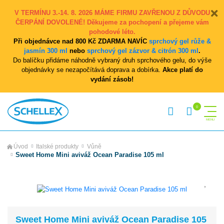
V TERMÍNU 3.-14. 8. 2026 MÁME FIRMU ZAVŘENOU Z DŮVODU
ČERPÁNÍ DOVOLENÉ! Děkujeme za pochopení a přejeme vám
pohodové léto.
Při objednávce nad 800 Kč ZDARMA NAVÍC
sprchový gel růže &
jasmín 300 ml
nebo
sprchový gel zázvor & citrón 300 ml
.
Do balíčku přidáme náhodně vybraný druh sprchového gelu, do výše
objednávky se nezapočítává doprava a dobírka.
Akce platí do
vydání zásob!
Úvod
Italské produkty
Vůně
Sweet Home Mini aviváž Ocean Paradise 105 ml
Sweet Home Mini aviváž Ocean Paradise 105