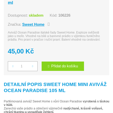
ml
Dostupnost:
skladem
Kód:
106226
Značka:
Sweet Home
Aviváž Ocean Paradise italské řady Sweet Home. Exploze svěžesti
jako u moře. Vhodné na bílé a barevné prádlo s výjimkou funkčního
prádla. Pro praní v pračce i ruční praní. Balení vhodné na cestování.
45,00 Kč
Přidat do košíku
Počet
DETAILNÍ POPIS SWEET HOME MINI AVIVÁŽ
OCEAN PARADISE 105 ML
Parfémovaná aviváž Sweet Home s vůní Ocean Paradise
vyrobená s láskou
v Itálii.
Zanechá vaše prádlo a oblečení výjimečně
nadýchané, krásně voňavé,
chrání tkaninu a usnadňuje žehlení.