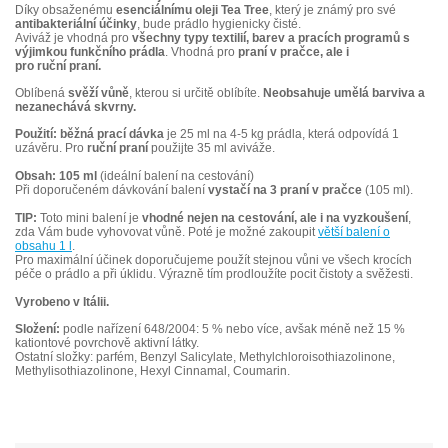
Díky obsaženému
esenciálnímu oleji Tea Tree
, který je známý pro své
antibakteriální účinky
, bude prádlo hygienicky čisté.
Aviváž je vhodná pro
všechny typy textilií, barev a pracích programů s
výjimkou funkčního prádla
. Vhodná pro
praní v pračce, ale i
pro ruční praní.
Oblíbená
svěží vůně
, kterou si určitě oblíbíte.
Neobsahuje umělá barviva a
nezanechává skvrny.
Použití: běžná prací dávka
je 25 ml na 4-5 kg prádla, která odpovídá 1
uzávěru. Pro
ruční praní
použijte 35 ml aviváže.
Obsah: 105 ml
(ideální balení na cestování)
Při doporučeném dávkování balení
vystačí na 3 praní v pračce
(105 ml).
TIP:
Toto mini balení je
vhodné nejen na cestování, ale i na vyzkoušení
,
zda Vám bude vyhovovat vůně. Poté je možné zakoupit
větší balení o
obsahu 1 l
.
Pro maximální účinek doporučujeme použít stejnou vůni ve všech krocích
péče o prádlo a při úklidu. Výrazně tím prodloužíte pocit čistoty a svěžesti.
Vyrobeno v Itálii.
Složení:
podle nařízení 648/2004: 5 % nebo více, avšak méně než 15 %
kationtové povrchově aktivní látky.
Ostatní složky: parfém, Benzyl Salicylate, Methylchloroisothiazolinone,
Methylisothiazolinone, Hexyl Cinnamal, Coumarin.