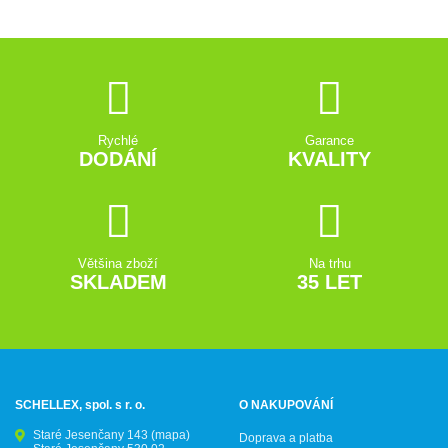
Rychlé
Garance
DODÁNÍ
KVALITY
Většina zboží
Na trhu
SKLADEM
35 LET
SCHELLEX, spol. s r. o.
O NAKUPOVÁNÍ
Staré Jesenčany 143
(mapa)
Doprava a platba