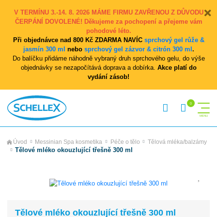
V TERMÍNU 3.-14. 8. 2026 MÁME FIRMU ZAVŘENOU Z DŮVODU
ČERPÁNÍ DOVOLENÉ! Děkujeme za pochopení a přejeme vám
pohodové léto.
Při objednávce nad 800 Kč ZDARMA NAVÍC
sprchový gel růže &
jasmín 300 ml
nebo
sprchový gel zázvor & citrón 300 ml
.
Do balíčku přidáme náhodně vybraný druh sprchového gelu, do výše
objednávky se nezapočítává doprava a dobírka.
Akce platí do
vydání zásob!
Úvod
Messinian Spa kosmetika
Péče o tělo
Tělová mléka/balzámy
Tělové mléko okouzlující třešně 300 ml
Tělové mléko okouzlující třešně 300 ml