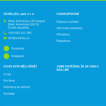
SCHELLEX, spol. s r. o.
O NAKUPOVÁNÍ
Staré Jesenčany 143
(mapa)
Doprava a platba
Staré Jesenčany 530 02
Česká republika
Obchodní podmínky
+420 602 421 390
Přihlášení
info@schellex.cz
Registrace
Facebook
Instagram
CO BYJSTE MĚLI VĚDĚT
JSME POTĚŠENI, ŽE SE VÁM U
NÁS LÍBÍ
O nás
Pro firmy
Informace ke stažení
Kontakty