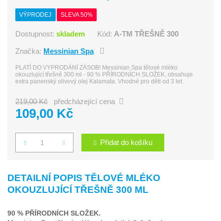
VÝPRODEJ
SLEVA 50%
Dostupnost:
skladem
Kód:
A-TM TŘEŠNĚ 300
Značka:
Messinian Spa
PLATÍ DO VYPRODÁNÍ ZÁSOB! Messinian Spa tělové mléko
okouzlující třešně 300 ml - 90 % PŘÍRODNÍCH SLOŽEK, obsahuje
extra panenský olivový olej Kalamata. Vhodné pro děti od 3 let.
219,00 Kč
předcházející cena
109,00 Kč
Přidat do košíku
Počet
DETAILNÍ POPIS TĚLOVÉ MLÉKO
OKOUZLUJÍCÍ TŘEŠNĚ 300 ML
90 % PŘÍRODNÍCH SLOŽEK.