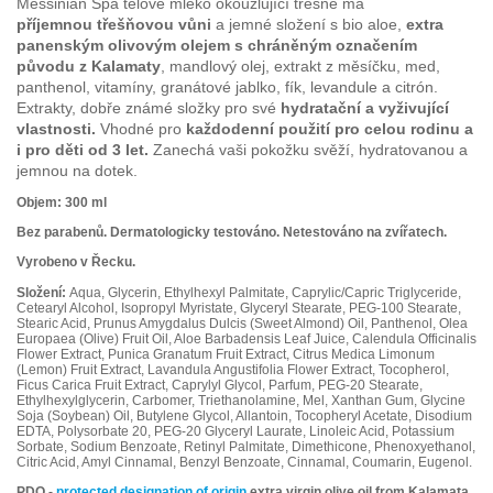
Messinian Spa tělové mléko okouzlující třešně má
příjemnou třešňovou vůni
a jemné složení s bio aloe,
extra
panenským olivovým olejem s chráněným označením
původu z Kalamaty
, mandlový olej, extrakt z měsíčku, med,
panthenol, vitamíny, granátové jablko, fík, levandule a citrón.
Extrakty, dobře známé složky pro své
hydratační a vyživující
vlastnosti.
Vhodné pro
každodenní použití pro celou rodinu a
i pro děti od 3 let.
Zanechá vaši pokožku svěží, hydratovanou a
jemnou na dotek.
Objem: 300 ml
Bez parabenů. Dermatologicky testováno. Netestováno na zvířatech.
Vyrobeno v Řecku.
Složení:
Aqua, Glycerin, Ethylhexyl Palmitate, Caprylic/Capric Triglyceride,
Cetearyl Alcohol, Isopropyl Myristate, Glyceryl Stearate, PEG-100 Stearate,
Stearic Acid, Prunus Amygdalus Dulcis (Sweet Almond) Oil, Panthenol, Olea
Europaea (Olive) Fruit Oil, Aloe Barbadensis Leaf Juice, Calendula Officinalis
Flower Extract, Punica Granatum Fruit Extract, Citrus Medica Limonum
(Lemon) Fruit Extract, Lavandula Angustifolia Flower Extract, Tocopherol,
Ficus Carica Fruit Extract, Caprylyl Glycol, Parfum, PEG-20 Stearate,
Ethylhexylglycerin, Carbomer, Triethanolamine, Mel, Xanthan Gum, Glycine
Soja (Soybean) Oil, Butylene Glycol, Allantoin, Tocopheryl Acetate, Disodium
EDTA, Polysorbate 20, PEG-20 Glyceryl Laurate, Linoleic Acid, Potassium
Sorbate, Sodium Benzoate, Retinyl Palmitate, Dimethicone, Phenoxyethanol,
Citric Acid, Amyl Cinnamal, Benzyl Benzoate, Cinnamal, Coumarin, Eugenol.
PDO -
protected designation of origin
extra virgin olive oil from Kalamata