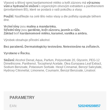
Vlasový a tělový sprej kardamomové mléko a květ zázvoru má
výraznou
vůni a hydratační složení
s organickým olivovým extraktem a panthenolem
(provitamínem B5), které se postará o vaši pokožku a vlasy.
Použití:
Nastříkejte na celé tělo nebo vlasy a dle potřeby opakujte během
dne.
Vrchní tóny
jsou
malina a mandarinka.
Střední tóny
jsou
gardénie, květ zázvoru, jasmín a růže.
Základ
tvoří
kardamomové mléko, karamel, vanilka a ambra.
Výrobek obsahuje přírodní alkohol.
Bez parabenů. Dermatologicky testováno. Netestováno na zvířatech.
Vyrobeno v Řecku.
Složení:
Alcohol Denat, Aqua, Parfum, Polysorbate 20, Glycerin, PEG-12
Dimethicone, Panthenol, Tocopheryl Acetate, Olea Europaea Leaf Extract,
Sodium Benzoate, Potassium Sorbate. Hexyl Cinnamal, Benzyl Salicylate,
Hydroxy Citronellal, Limonene, Coumarin, Benzyl Benzoate, Linalool.
PARAMETRY
EAN:
5202409208857