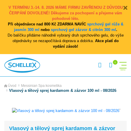
V TERMÍNU 3.-14. 8. 2026 MÁME FIRMU ZAVŘENOU Z DŮVODU
ČERPÁNÍ DOVOLENÉ! Děkujeme za pochopení a přejeme vám
pohodové léto.
Při objednávce nad 800 Kč ZDARMA NAVÍC
sprchový gel růže &
jasmín 300 ml
nebo
sprchový gel zázvor & citrón 300 ml
.
Do balíčku přidáme náhodně vybraný druh sprchového gelu, do výše
objednávky se nezapočítává doprava a dobírka.
Akce platí do
vydání zásob!
Úvod
Messinian Spa kosmetika
Vlasový a tělový sprej kardamom & zázvor 100 ml - 08/2026
Vlasový a tělový sprej kardamom & zázvor