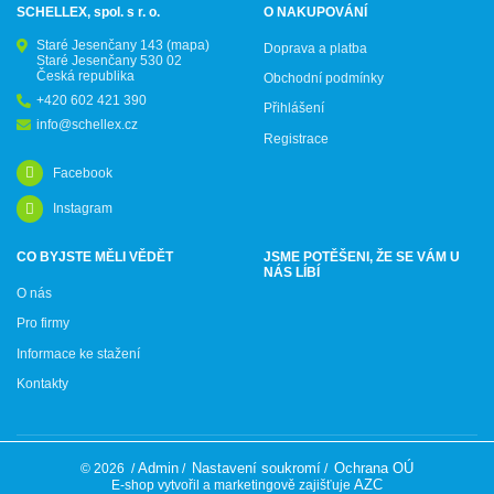
SCHELLEX, spol. s r. o.
O NAKUPOVÁNÍ
Staré Jesenčany 143
(mapa)
Doprava a platba
Staré Jesenčany 530 02
Česká republika
Obchodní podmínky
+420 602 421 390
Přihlášení
info@schellex.cz
Registrace
Facebook
Instagram
CO BYJSTE MĚLI VĚDĚT
JSME POTĚŠENI, ŽE SE VÁM U
NÁS LÍBÍ
O nás
Pro firmy
Informace ke stažení
Kontakty
Admin
Nastavení soukromí
Ochrana OÚ
© 2026
/
/
/
AZC
E-shop vytvořil a marketingově zajišťuje