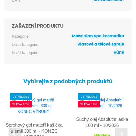
EAN:
5202409208857
ZAŘAZENÍ PRODUKTU
Kategorie:
Messinian Spa kosmetika
Další kategorie:
Vlasové a tělové spreje
Další kategorie:
Vůně
Vybírejte z podobných produktů
VÝPRODEJ
VÝPRODEJ
SLEVA 16%
SLEVA 42%
Suchý olej Absolutní láska
Sprchový gel mateří kašička
100 ml - 10/2026
& smil 300 ml - KONEC
skladem