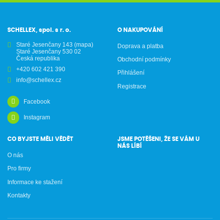
SCHELLEX, spol. s r. o.
O NAKUPOVÁNÍ
Staré Jesenčany 143
(mapa)
Doprava a platba
Staré Jesenčany 530 02
Česká republika
Obchodní podmínky
+420 602 421 390
Přihlášení
info@schellex.cz
Registrace
Facebook
Instagram
CO BYJSTE MĚLI VĚDĚT
JSME POTĚŠENI, ŽE SE VÁM U
NÁS LÍBÍ
O nás
Pro firmy
Informace ke stažení
Kontakty