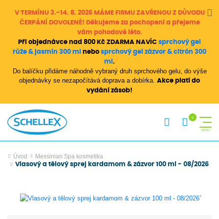
V TERMÍNU 3.-14. 8. 2026 MÁME FIRMU ZAVŘENOU Z DŮVODU
ČERPÁNÍ DOVOLENÉ! Děkujeme za pochopení a přejeme
vám pohodové léto.
Při objednávce nad 800 Kč ZDARMA NAVÍC
sprchový gel
růže & jasmín 300 ml
nebo
sprchový gel zázvor & citrón 300
ml
.
Do balíčku přidáme náhodně vybraný druh sprchového gelu, do výše
objednávky se nezapočítává doprava a dobírka.
Akce platí do
vydání zásob!
Úvod
Messinian Spa kosmetika
Vlasový a tělový sprej kardamom & zázvor 100 ml - 08/2026