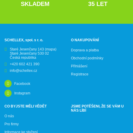
SKLADEM
35 LET
SCHELLEX, spol. s r. o.
O NAKUPOVÁNÍ
Staré Jesenčany 143
(mapa)
Doprava a platba
Staré Jesenčany 530 02
Česká republika
Obchodní podmínky
+420 602 421 390
Přihlášení
info@schellex.cz
Registrace
Facebook
Instagram
CO BYJSTE MĚLI VĚDĚT
JSME POTĚŠENI, ŽE SE VÁM U
NÁS LÍBÍ
O nás
Pro firmy
Informace ke stažení