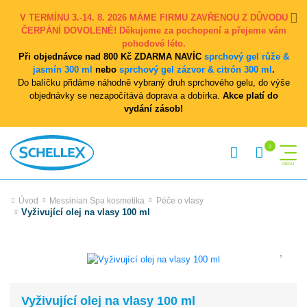
V TERMÍNU 3.-14. 8. 2026 MÁME FIRMU ZAVŘENOU Z DŮVODU
ČERPÁNÍ DOVOLENÉ! Děkujeme za pochopení a přejeme vám
pohodové léto.
Při objednávce nad 800 Kč ZDARMA NAVÍC
sprchový gel růže &
jasmín 300 ml
nebo
sprchový gel zázvor & citrón 300 ml
.
Do balíčku přidáme náhodně vybraný druh sprchového gelu, do výše
objednávky se nezapočítává doprava a dobírka.
Akce platí do
vydání zásob!
Úvod
Messinian Spa kosmetika
Péče o vlasy
Vyživující olej na vlasy 100 ml
Vyživující olej na vlasy 100 ml