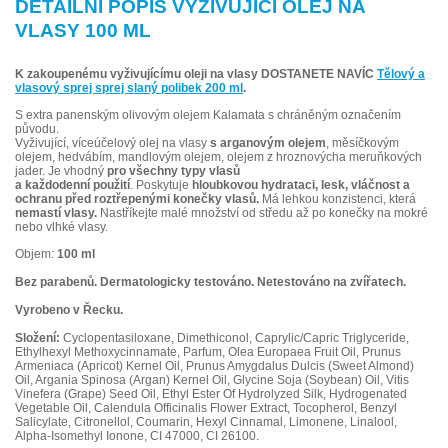
DETAILNÍ POPIS VYŽIVUJÍCÍ OLEJ NA
VLASY 100 ML
K zakoupenému vyživujícímu oleji na vlasy DOSTANETE NAVÍC
Tělový a
vlasový sprej sprej slaný polibek 200 ml
.
S extra panenským olivovým olejem Kalamata s chráněným označením
původu.
Vyživující, víceúčelový olej na vlasy
s arganovým olejem
, měsíčkovým
olejem, hedvábím, mandlovým olejem, olejem z hroznovýcha meruňkových
jader. Je vhodný
pro všechny typy vlasů
a každodenní použití
. Poskytuje
hloubkovou hydrataci, lesk, vláčnost a
ochranu před roztřepenými konečky vlasů.
Má lehkou konzistenci, která
nemastí vlasy.
Nastříkejte malé množství od středu až po konečky na mokré
nebo vlhké vlasy.
Objem:
100 ml
Bez parabenů.
Dermatologicky testováno. Netestováno na zvířatech.
Vyrobeno v Řecku.
Složení:
Cyclopentasiloxane, Dimethiconol, Caprylic/Capric Triglyceride,
Ethylhexyl Methoxycinnamate, Parfum, Olea Europaea Fruit Oil, Prunus
Armeniaca (Apricot) Kernel Oil, Prunus Amygdalus Dulcis (Sweet Almond)
Oil, Argania Spinosa (Argan) Kernel Oil, Glycine Soja (Soybean) Oil, Vitis
Vinefera (Grape) Seed Oil, Ethyl Ester Of Hydrolyzed Silk, Hydrogenated
Vegetable Oil, Calendula Officinalis Flower Extract, Tocopherol, Benzyl
Salicylate, Citronellol, Coumarin, Hexyl Cinnamal, Limonene, Linalool,
Alpha-Isomethyl Ionone, CI 47000, CI 26100.