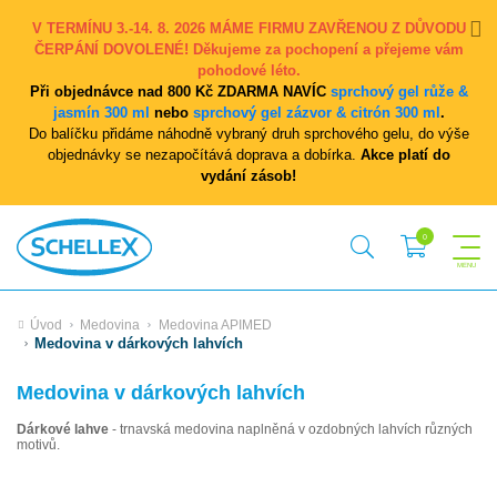
V TERMÍNU 3.-14. 8. 2026 MÁME FIRMU ZAVŘENOU Z DŮVODU
ČERPÁNÍ DOVOLENÉ! Děkujeme za pochopení a přejeme vám
pohodové léto.
Při objednávce nad 800 Kč ZDARMA NAVÍC
sprchový gel růže &
jasmín 300 ml
nebo
sprchový gel zázvor & citrón 300 ml
.
Do balíčku přidáme náhodně vybraný druh sprchového gelu, do výše
objednávky se nezapočítává doprava a dobírka.
Akce platí do
vydání zásob!
Úvod
Medovina
Medovina APIMED
Medovina v dárkových lahvích
Medovina v dárkových lahvích
Dárkové lahve
- trnavská medovina naplněná v ozdobných lahvích různých
motivů.