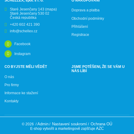
SCHELLEX, spol. s r. o.
O NAKUPOVÁNÍ
Staré Jesenčany 143
(mapa)
Doprava a platba
Staré Jesenčany 530 02
Česká republika
Obchodní podmínky
+420 602 421 390
Přihlášení
info@schellex.cz
Registrace
Facebook
Instagram
CO BYJSTE MĚLI VĚDĚT
JSME POTĚŠENI, ŽE SE VÁM U
NÁS LÍBÍ
O nás
Pro firmy
Informace ke stažení
Kontakty
Admin
Nastavení soukromí
Ochrana OÚ
© 2026
/
/
/
AZC
E-shop vytvořil a marketingově zajišťuje