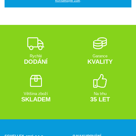
kontaktujte zde
.
Rychlé
Garance
DODÁNÍ
KVALITY
Většina zboží
Na trhu
SKLADEM
35 LET