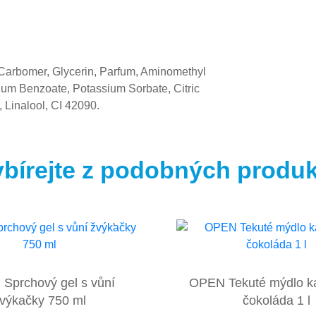
 Carbomer, Glycerin, Parfum, Aminomethyl
ium Benzoate, Potassium Sorbate, Citric
, Linalool, CI 42090.
bírejte z podobných produ
Sprchový gel s vůní
OPEN Tekuté mýdlo k
výkačky 750 ml
čokoláda 1 l