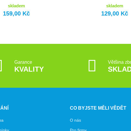
skladem
skladem
159,00 Kč
129,00 Kč
Garance
Většina zb
KVALITY
SKLA
ÁNÍ
CO BYJSTE MĚLI VĚDĚT
ba
O nás
mínky
Pro firmy