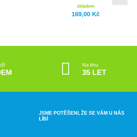
skladem
169,00 Kč
oží
Na trhu
DEM
35 LET
JSME POTĚŠENI, ŽE SE VÁM U NÁS
LÍBÍ