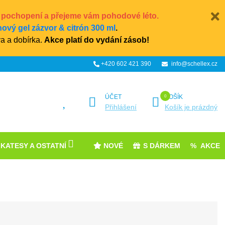
chopení a přejeme vám pohodové léto.
ový gel zázvor & citrón 300 ml
.
a a dobírka.
Akce platí do vydání zásob!
+420 602 421 390
info@schellex.cz
ÚČET
KOŠÍK
Přihlášení
Košík je prázdný
IKATESY A OSTATNÍ
NOVÉ
S DÁRKEM
AKCE