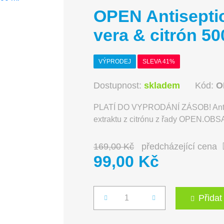
OPEN Antiseptic
vera & citrón 50
VÝPRODEJ
SLEVA 41%
Dostupnost:
skladem
Kód:
O
PLATÍ DO VYPRODÁNÍ ZÁSOB! Antisept
extraktu z citrónu z řady OPEN.O
169,00 Kč
předcházející cena
99,00 Kč
Přidat
Počet