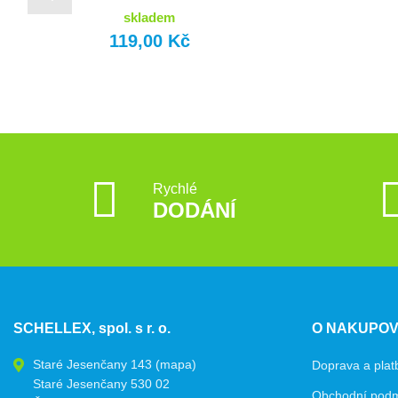
skladem
119,00 Kč
Rychlé
DODÁNÍ
SCHELLEX, spol. s r. o.
O NAKUPOV
Staré Jesenčany 143
(mapa)
Doprava a plat
Staré Jesenčany 530 02
Obchodní pod