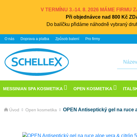
V TERMÍNU 3.-14. 8. 2026 MÁME FIRMU
Při objednávce nad 800 Kč 
Do balíčku přidáme náhodně vybraný druh
O nás
Doprava a platba
Způsob balení
Pro firmy
Hledat
MESSINIAN SPA KOSMETIKA
OPEN KOSMETIKA
ITALS
OPEN Antiseptický gel na ruce a
Úvod
Open kosmetika