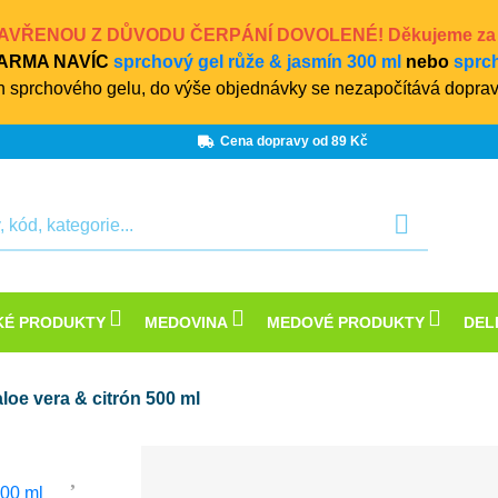
 ZAVŘENOU Z DŮVODU ČERPÁNÍ DOVOLENÉ! Děkujeme za po
ZDARMA NAVÍC
sprchový gel růže & jasmín 300 ml
nebo
sprch
 sprchového gelu, do výše objednávky se nezapočítává doprav
Cena dopravy od 89 Kč
KÉ PRODUKTY
MEDOVINA
MEDOVÉ PRODUKTY
DEL
loe vera & citrón 500 ml