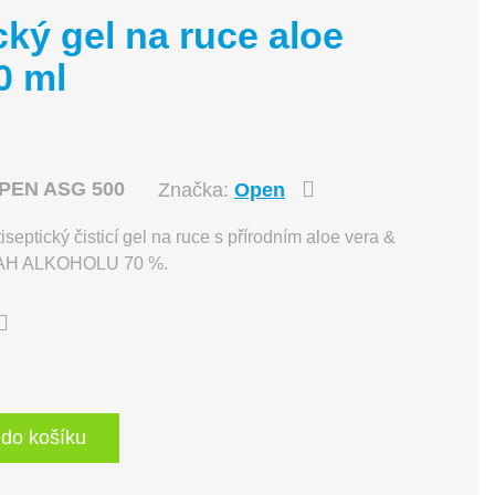
ký gel na ruce aloe
0 ml
PEN ASG 500
Značka:
Open
ický čisticí gel na ruce s přírodním aloe vera &
BSAH ALKOHOLU 70 %.
 do košíku