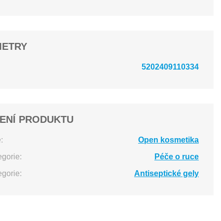
METRY
5202409110334
ENÍ PRODUKTU
:
Open kosmetika
egorie:
Péče o ruce
egorie:
Antiseptické gely