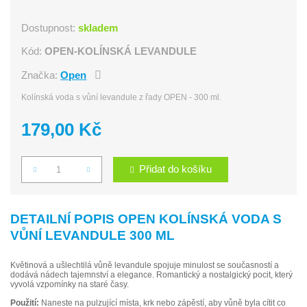
Dostupnost:
skladem
Kód:
OPEN-KOLÍNSKÁ LEVANDULE
Značka:
Open
Kolínská voda s vůní levandule z řady OPEN - 300 ml.
179,00 Kč
Přidat do košíku
Počet
DETAILNÍ POPIS OPEN KOLÍNSKÁ VODA S
VŮNÍ LEVANDULE 300 ML
Květinová a ušlechtilá vůně levandule spojuje minulost se současností a
dodává nádech tajemnství a elegance. Romantický a nostalgický pocit, který
vyvolá vzpomínky na staré časy.
Použití:
Naneste na pulzující místa, krk nebo zápěstí, aby vůně byla cítit co