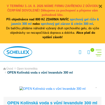
V TERMÍNU 3.-14. 8. 2026 MÁME FIRMU ZAVŘENOU Z DŮVODU
ČERPÁNÍ DOVOLENÉ! Děkujeme za pochopení a přejeme vám
pohodové léto.
Při objednávce nad 800 Kč ZDARMA NAVÍC
sprchový gel růže &
jasmín 300 ml
nebo
sprchový gel zázvor & citrón 300 ml
.
Do balíčku přidáme náhodně vybraný druh sprchového gelu, do výše
objednávky se nezapočítává doprava a dobírka.
Akce platí do
vydání zásob!
Úvod
Open kosmetika
OPEN Kolínská voda s vůní levandule 300 ml
OPEN Kolínská voda s vůní levandule 300 ml