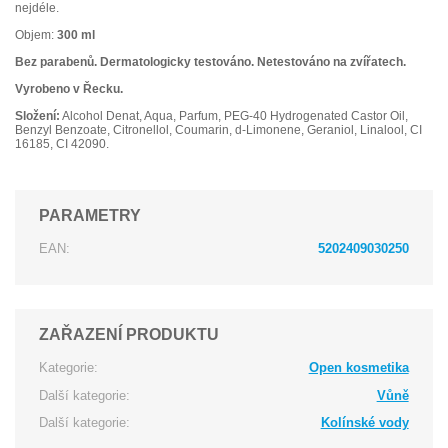
nejdéle.
Objem:
300 ml
Bez parabenů. Dermatologicky testováno. Netestováno na zvířatech.
Vyrobeno v Řecku.
Složení:
Alcohol Denat, Aqua, Parfum, PEG-40 Hydrogenated Castor Oil,
Benzyl Benzoate, Citronellol, Coumarin, d-Limonene, Geraniol, Linalool, CI
16185, CI 42090.
PARAMETRY
EAN:
5202409030250
ZAŘAZENÍ PRODUKTU
Kategorie:
Open kosmetika
Další kategorie:
Vůně
Další kategorie:
Kolínské vody