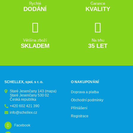
Rychlé
Garance
DODÁNÍ
KVALITY
Většina zboží
Na trhu
SKLADEM
35 LET
SCHELLEX, spol. s r. o.
O NAKUPOVÁNÍ
Staré Jesenčany 143
(mapa)
Doprava a platba
Staré Jesenčany 530 02
Česká republika
Obchodní podmínky
+420 602 421 390
Přihlášení
info@schellex.cz
Registrace
Facebook