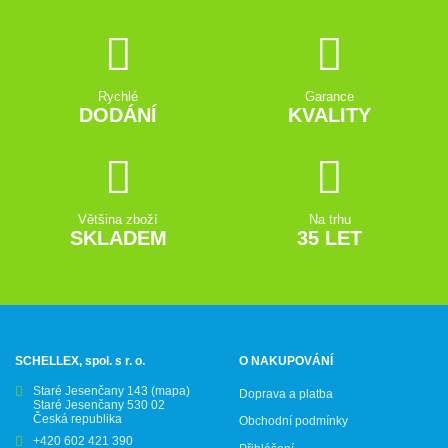
Rychlé
Garance
DODÁNÍ
KVALITY
Většina zboží
Na trhu
SKLADEM
35 LET
SCHELLEX, spol. s r. o.
O NAKUPOVÁNÍ
Staré Jesenčany 143
(mapa)
Doprava a platba
Staré Jesenčany 530 02
Česká republika
Obchodní podmínky
+420 602 421 390