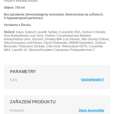
Pouze k zevnímu použití.
Objem: 750 ml
Bez parabenů. Dermatologicky testováno. Netestováno na zvířatech.
S hypoalergenní parfemací.
Vyrobeno v Řecku.
Složení:
Aqua, Sodium Laureth Sulfate, Cocamide DEA, Sodium Chloride,
Aloe Barbadensis Leaf Juice, Parfum, Cocamidopropyl Betaine,
Imidazolidinyl Urea, Glycerin, Donkey Milk (Lac Asinae), Mel (Honey) Extract,
Olea Europaea Leaf Extract, Glycol Distearate, DMDM Hydantoin, Sodium
Benzoate, Potassium Sorbate, Citric Acid, Tetrasodium EDTA, Cocamide
MEA, Laureth-10, Styrene/Acrylates Copolymer, Polyquaternium-7.
PARAMETRY
EAN:
5202409208017
ZAŘAZENÍ PRODUKTU
Kategorie:
Open kosmetika