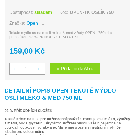
Dostupnost:
skladem
Kód:
OPEN-TK OSLÍK 750
Značka:
Open
Tekuté mýdlo na ruce oslí mléko & med z řady OPEN - 750 ml s
pumpičkou. 93 % PŘÍRODNÍCH SLOŽEK!
159,00 Kč
Přidat do košíku
Počet
DETAILNÍ POPIS OPEN TEKUTÉ MÝDLO
OSLÍ MLÉKO & MED 750 ML
93 % PŘÍRODNÍCH SLOŽEK
Tekuté mýdlo na ruce
pro každodenní použití
. Obsahuje
oslí mléko, výtažky
z medu, oliv a glycerin.
Díky těmto složkám budou Vaše ruce jemné na
dotek a hloubkově hydratované. Má jemné složení s
neutrálním pH
.
Je
ideální pro celou rodinu
.