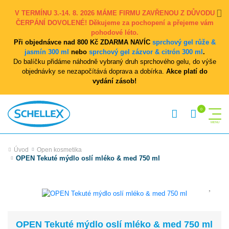
V TERMÍNU 3.-14. 8. 2026 MÁME FIRMU ZAVŘENOU Z DŮVODU
ČERPÁNÍ DOVOLENÉ! Děkujeme za pochopení a přejeme vám
pohodové léto.
Při objednávce nad 800 Kč ZDARMA NAVÍC
sprchový gel růže &
jasmín 300 ml
nebo
sprchový gel zázvor & citrón 300 ml
.
Do balíčku přidáme náhodně vybraný druh sprchového gelu, do výše
objednávky se nezapočítává doprava a dobírka.
Akce platí do
vydání zásob!
Úvod
Open kosmetika
OPEN Tekuté mýdlo oslí mléko & med 750 ml
OPEN Tekuté mýdlo oslí mléko & med 750 ml