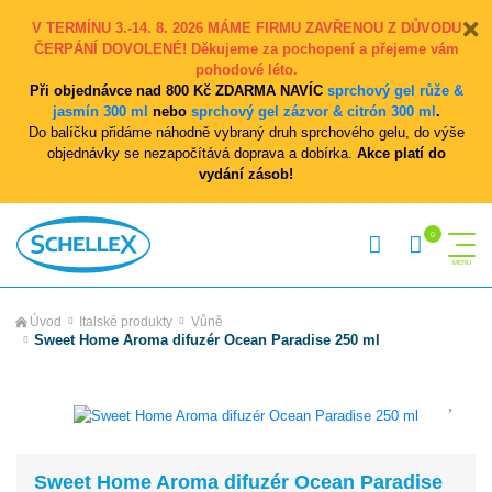
V TERMÍNU 3.-14. 8. 2026 MÁME FIRMU ZAVŘENOU Z DŮVODU
ČERPÁNÍ DOVOLENÉ! Děkujeme za pochopení a přejeme vám
pohodové léto.
Při objednávce nad 800 Kč ZDARMA NAVÍC
sprchový gel růže &
jasmín 300 ml
nebo
sprchový gel zázvor & citrón 300 ml
.
Do balíčku přidáme náhodně vybraný druh sprchového gelu, do výše
objednávky se nezapočítává doprava a dobírka.
Akce platí do
vydání zásob!
Úvod
Italské produkty
Vůně
Sweet Home Aroma difuzér Ocean Paradise 250 ml
Sweet Home Aroma difuzér Ocean Paradise