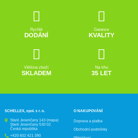
Rychlé
Garance
DODÁNÍ
KVALITY
Většina zboží
Na trhu
SKLADEM
35 LET
SCHELLEX, spol. s r. o.
O NAKUPOVÁNÍ
Staré Jesenčany 143
(mapa)
Doprava a platba
Staré Jesenčany 530 02
Česká republika
Obchodní podmínky
+420 602 421 390
Přihlášení