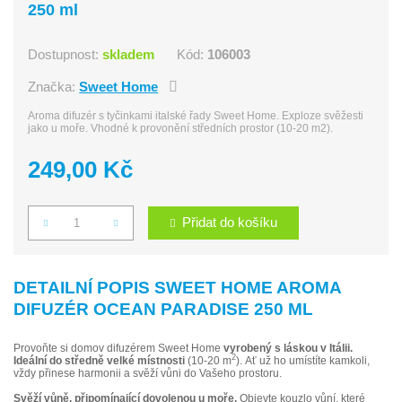
250 ml
Dostupnost:
skladem
Kód:
106003
Značka:
Sweet Home
Aroma difuzér s tyčinkami italské řady Sweet Home. Exploze svěžesti
jako u moře. Vhodné k provonění středních prostor (10-20 m2).
249,00 Kč
Přidat do košíku
Počet
DETAILNÍ POPIS SWEET HOME AROMA
DIFUZÉR OCEAN PARADISE 250 ML
Provoňte si domov difuzérem Sweet Home
vyrobený s láskou v Itálii.
2
Ideální do středně velké místnosti
(10-20 m
). Ať už ho umístíte kamkoli,
vždy přinese harmonii a svěží vůni do Vašeho prostoru.
Svěží vůně, připomínající dovolenou u moře.
Objevte kouzlo vůní, které