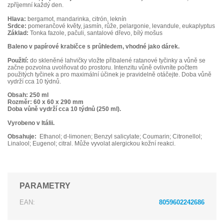
zpříjemní každý den.
Hlava:
bergamot, mandarinka, citrón, leknín
S
rdce:
pomerančové květy, jasmín, růže, pelargonie, levandule, eukaplyptus
Základ:
Tonka fazole, pačuli, santalové dřevo, bílý mošus
Baleno v papírové krabičce s průhledem, vhodné jako dárek.
Použití:
do skleněné lahvičky vložte přibalené ratanové tyčinky a vůně se
začne pozvolna uvolňovat do prostoru. Intenzitu vůně ovlivníte počtem
použitých tyčinek a pro maximální účinek je pravidelně otáčejte. Doba vůně
vydrží cca 10 týdnů.
Obsah: 250 ml
Rozměr: 60 x 60 x 290 mm
Doba vůně vydrží cca 10 týdnů (250 ml).
Vyrobeno v Itálii.
Obsahuje:
Ethanol; d-limonen; Benzyl salicylate; Coumarin; Citronellol;
Linalool; Eugenol; citral. Může vyvolat alergickou kožní reakci.
PARAMETRY
EAN:
8059602242686