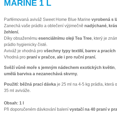
MARINE 1 L
Parfémovaná aviváž Sweet Home Blue Marine
vyrobená s lá
Zanechá vaše prádlo a oblečení výjimečně
nadýchané, krás
žehlení.
Díky obsaženému
esenciálnímu oleji Tea Tree
, který je zn
prádlo hygienicky čisté.
Aviváž je vhodná pro
všechny typy textilií, barev a prací
Vhodná pro
praní v pračce, ale i pro ruční praní.
Svěží vůně moře s jemným nádechem exotických květin
,
umělá barviva a nezanechává skvrny.
Použití: běžná prací dávka
je 25 ml na 4-5 kg prádla, která
35 ml aviváže.
Obsah: 1 l
Při doporučeném dávkování balení
vystačí na 40 praní v pr