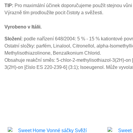
TIP:
Pro maximální účinek doporučujeme použít stejnou vůni v
Výrazně tím prodloužíte pocit čistoty a svěžesti.
Vyrobeno v Itálii.
Složení:
podle nařízení 648/2004: 5 % - 15 % kationtové povrc
Ostatní složky: parfém, Linalool, Citronellol, alpha-Isomethyl
Methylisothiazolinone, Benzalkonium Chlorid.
Obsahuje reakční směs: 5-chlor-2-methylisothiazol-3(2H)-on [
3(2H)-on [číslo ES 220-239-6] (3:1); Isoeugenol. Může vyvolat