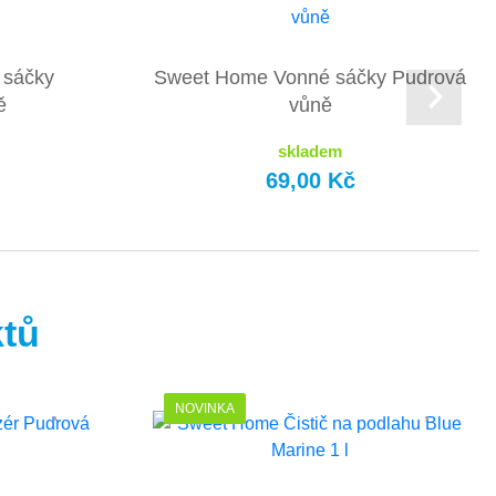
 sáčky
Sweet Home Vonné sáčky Pudrová
ě
vůně
skladem
69,00 Kč
ktů
NOVINKA