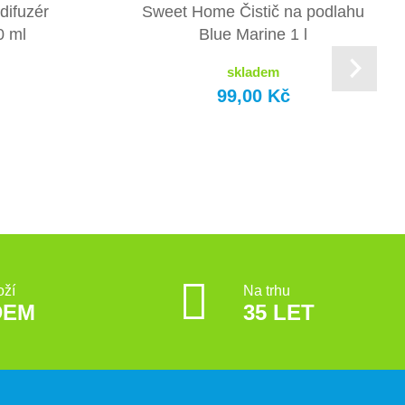
ifuzér
Sweet Home Čistič na podlahu
0 ml
Blue Marine 1 l
skladem
99,00 Kč
oží
Na trhu
DEM
35 LET