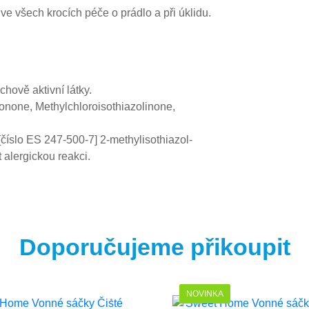
e všech krocích péče o prádlo a při úklidu.
hově aktivní látky.
lionone, Methylchloroisothiazolinone,
číslo ES 247-500-7] 2-methylisothiazol-
 alergickou reakci.
Doporučujeme přikoupit
NOVINKA