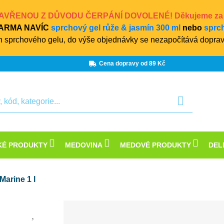
 ZAVŘENOU Z DŮVODU ČERPÁNÍ DOVOLENÉ! Děkujeme za po
ZDARMA NAVÍC
sprchový gel růže & jasmín 300 ml
nebo
sprch
 sprchového gelu, do výše objednávky se nezapočítává doprav
Cena dopravy od 89 Kč
KÉ PRODUKTY
MEDOVINA
MEDOVÉ PRODUKTY
DEL
arine 1 l