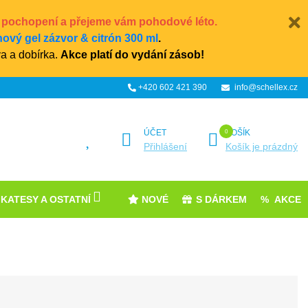
chopení a přejeme vám pohodové léto.
ový gel zázvor & citrón 300 ml
.
a a dobírka.
Akce platí do vydání zásob!
+420 602 421 390
info@schellex.cz
ÚČET
KOŠÍK
Přihlášení
Košík je prázdný
IKATESY A OSTATNÍ
NOVÉ
S DÁRKEM
AKCE