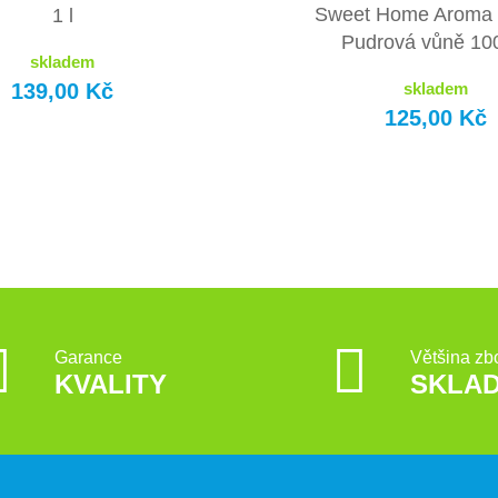
Sweet Home Aroma d
1 l
Pudrová vůně 10
skladem
139,00 Kč
skladem
125,00 Kč
Garance
Většina zb
KVALITY
SKLA