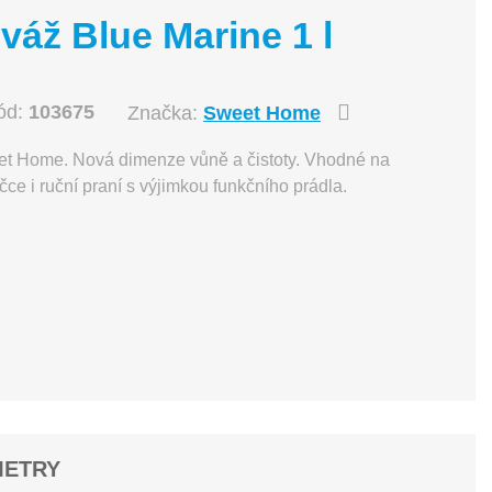
áž Blue Marine 1 l
ód:
103675
Značka:
Sweet Home
eet Home. Nová dimenze vůně a čistoty. Vhodné na
ačce i ruční praní s výjimkou funkčního prádla.
METRY