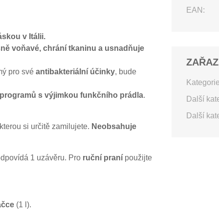
EAN:
skou v Itálii.
ně voňavé, chrání tkaninu a usnadňuje
ZAŘAZ
ámý pro své
antibakteriální účinky
, bude
Kategorie
ch programů s výjimkou funkčního prádla
.
Další kat
Další kat
 kterou si určitě zamilujete.
Neobsahuje
 odpovídá 1 uzávěru. Pro
ruční praní
použijte
ačce
(1 l).