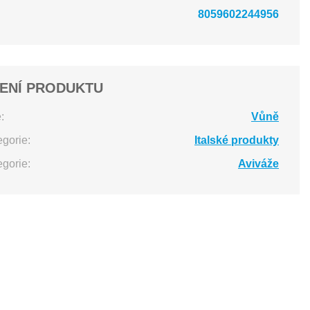
8059602244956
ENÍ PRODUKTU
:
Vůně
egorie:
Italské produkty
egorie:
Aviváže