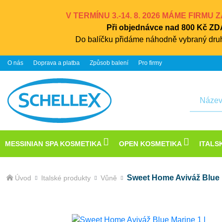
V TERMÍNU 3.-14. 8. 2026 MÁME FIRMU
Při objednávce nad 800 Kč 
Do balíčku přidáme náhodně vybraný druh
O nás
Doprava a platba
Způsob balení
Pro firmy
Hledat
MESSINIAN SPA KOSMETIKA
OPEN KOSMETIKA
ITALS
Sweet Home Aviváž Blue M
Úvod
Italské produkty
Vůně