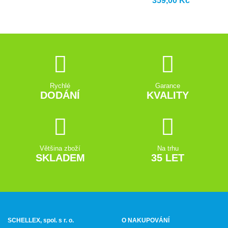
Rychlé
Garance
DODÁNÍ
KVALITY
Většina zboží
Na trhu
SKLADEM
35 LET
SCHELLEX, spol. s r. o.
O NAKUPOVÁNÍ