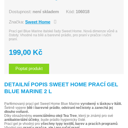
Dostupnost:
není skladem
Kód:
106018
Značka:
Sweet Home
Prací gel Blue Marine italské řady Sweet Home. Nová dimenze vůně a
čistoty. Vhodné na bílé a barevné prádlo, pro praní v pračce i ruční
praní.
199,00 Kč
Poptat produkt
DETAILNÍ POPIS SWEET HOME PRACÍ GEL
BLUE MARINE 2 L
Parfémovaný prací gel Sweet Home Blue Marine
vyrobený s láskou v Itálii.
Šetrně vypere
bílé i barevné prádlo
,
odstraní nečistoty a zanechá jej
dlouho voňavé.
Díky obsaženému
esenciálnímu oleji Tea Tree
, který je známý pro své
antibakteriální účinky
, bude prádlo hygienicky čisté.
Prací gel je vhodný pro
všechny typy textilií, barev a pracích programů
.
Vhodný pro
praní v pračce, ale i pro ruční praní.