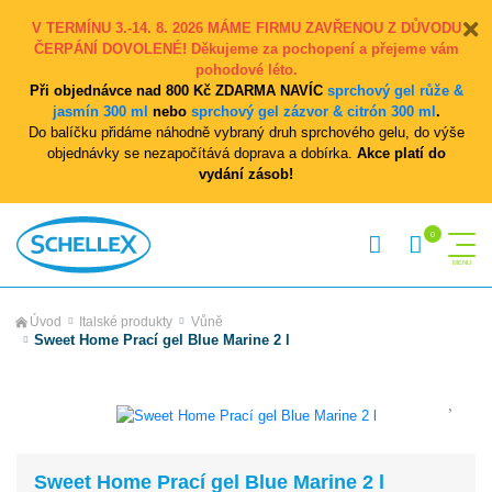
V TERMÍNU 3.-14. 8. 2026 MÁME FIRMU ZAVŘENOU Z DŮVODU
ČERPÁNÍ DOVOLENÉ! Děkujeme za pochopení a přejeme vám
pohodové léto.
Při objednávce nad 800 Kč ZDARMA NAVÍC
sprchový gel růže &
jasmín 300 ml
nebo
sprchový gel zázvor & citrón 300 ml
.
Do balíčku přidáme náhodně vybraný druh sprchového gelu, do výše
objednávky se nezapočítává doprava a dobírka.
Akce platí do
vydání zásob!
Úvod
Italské produkty
Vůně
Sweet Home Prací gel Blue Marine 2 l
Sweet Home Prací gel Blue Marine 2 l