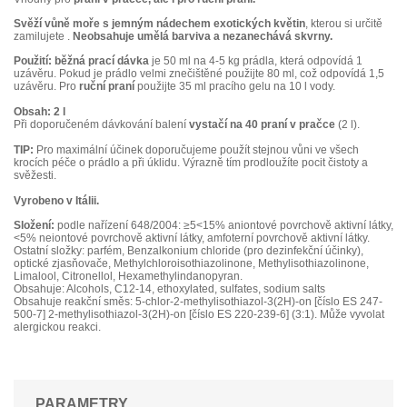
Svěží vůně moře s jemným nádechem exotických květin
, kterou si určitě
zamilujete .
Neobsahuje umělá barviva a nezanechává skvrny.
Použití: běžná prací dávka
je 50 ml na 4-5 kg prádla, která odpovídá 1
uzávěru. Pokud je prádlo velmi znečištěné použijte 80 ml, což odpovídá 1,5
uzávěru. Pro
ruční praní
použijte 35 ml pracího gelu na 10 l vody.
Obsah: 2 l
Při doporučeném dávkování balení
vystačí na 40 praní v pračce
(2 l).
TIP:
Pro maximální účinek doporučujeme použít stejnou vůni ve všech
krocích péče o prádlo a při úklidu. Výrazně tím prodloužíte pocit čistoty a
svěžesti.
Vyrobeno v Itálii.
Složení:
podle nařízení 648/2004: ≥5<15% aniontové povrchově aktivní látky,
<5% neiontové povrchově aktivní látky, amfoterní povrchově aktivní látky.
Ostatní složky: parfém, Benzalkonium chloride (pro dezinfekční účinky),
optické zjasňovače, Methylchloroisothiazolinone, Methylisothiazolinone,
Limalool, Citronellol, Hexamethylindanopyran.
Obsahuje: Alcohols, C12-14, ethoxylated, sulfates, sodium salts
Obsahuje reakční směs: 5-chlor-2-methylisothiazol-3(2H)-on [číslo ES 247-
500-7] 2-methylisothiazol-3(2H)-on [číslo ES 220-239-6] (3:1). Může vyvolat
alergickou reakci.
PARAMETRY