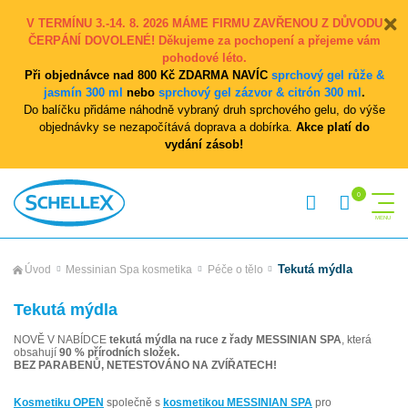
V TERMÍNU 3.-14. 8. 2026 MÁME FIRMU ZAVŘENOU Z DŮVODU
ČERPÁNÍ DOVOLENÉ! Děkujeme za pochopení a přejeme vám
pohodové léto.
Při objednávce nad 800 Kč ZDARMA NAVÍC
sprchový gel růže &
jasmín 300 ml
nebo
sprchový gel zázvor & citrón 300 ml
.
Do balíčku přidáme náhodně vybraný druh sprchového gelu, do výše
objednávky se nezapočítává doprava a dobírka.
Akce platí do
vydání zásob!
Tekutá mýdla
Úvod
Messinian Spa kosmetika
Péče o tělo
Tekutá mýdla
NOVĚ V NABÍDCE
tekutá mýdla na ruce z řady MESSINIAN SPA
, která
obsahují
90 % přírodních složek.
BEZ PARABENŮ, NETESTOVÁNO NA ZVÍŘATECH!
Kosmetiku OPEN
společně s
kosmetikou MESSINIAN SPA
pro