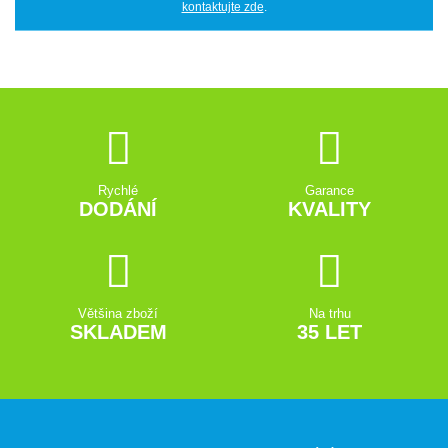
kontaktujte zde
.
Rychlé
Garance
DODÁNÍ
KVALITY
Většina zboží
Na trhu
SKLADEM
35 LET