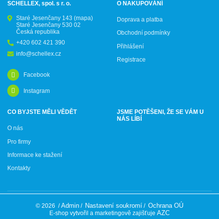
SCHELLEX, spol. s r. o.
O NAKUPOVÁNÍ
Staré Jesenčany 143
(mapa)
Doprava a platba
Staré Jesenčany 530 02
Česká republika
Obchodní podmínky
+420 602 421 390
Přihlášení
info@schellex.cz
Registrace
Facebook
Instagram
CO BYJSTE MĚLI VĚDĚT
JSME POTĚŠENI, ŽE SE VÁM U
NÁS LÍBÍ
O nás
Pro firmy
Informace ke stažení
Kontakty
Admin
Nastavení soukromí
Ochrana OÚ
© 2026
/
/
/
AZC
E-shop vytvořil a marketingově zajišťuje