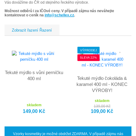
Vás
dovážíme do ČR od stejného řeckého výrobce.
Možnost odběrů i za IČOvé ceny. V případě zájmu nás neváhejte
kontaktovat o ceník na
info@schellex.cz
.
Řazení
VÝPRODEJ
SLEVA 22%
Tekuté mýdlo s vůní perníčku
Tekuté mýdlo čokoláda &
400 ml
karamel 400 ml - KONEC
VÝROBY!
skladem
skladem
139,00 Kč
149,00 Kč
109,00 Kč
Vzorky kosmetiky je možné obdržet ZDARMA. V případě zájmu nás