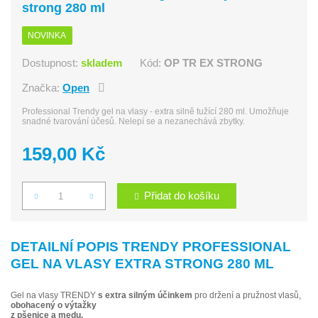
strong 280 ml
NOVINKA
Dostupnost:
skladem
Kód:
OP TR EX STRONG
Značka:
Open
Professional Trendy gel na vlasy - extra silně tužící 280 ml. Umožňuje
snadné tvarování účesů. Nelepí se a nezanechává zbytky.
159,00 Kč
Přidat do košíku
Počet
DETAILNÍ POPIS TRENDY PROFESSIONAL
GEL NA VLASY EXTRA STRONG 280 ML
Gel na vlasy TRENDY
s extra silným účinkem
pro držení a pružnost vlasů,
obohacený o výtažky
z pšenice a medu.