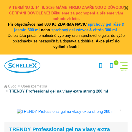
V TERMÍNU 3.-14. 8. 2026 MÁME FIRMU ZAVŘENOU Z DŮVODU
ČERPÁNÍ DOVOLENÉ! Děkujeme za pochopení a přejeme vám
pohodové léto.
Při objednávce nad 800 Kč ZDARMA NAVÍC
sprchový gel růže &
jasmín 300 ml
nebo
sprchový gel zázvor & citrón 300 ml
.
Do balíčku přidáme náhodně vybraný druh sprchového gelu, do výše
objednávky se nezapočítává doprava a dobírka.
Akce platí do
vydání zásob!
Úvod
Open kosmetika
TRENDY Professional gel na vlasy extra strong 280 ml
TRENDY Professional gel na vlasy extra