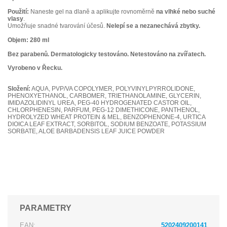
Použití:
Naneste gel na dlaně a aplikujte rovnoměrně
na vlhké nebo suché
vlasy
.
Umožňuje snadné tvarování účesů.
Nelepí se a nezanechává zbytky.
Objem: 280 ml
Bez parabenů. Dermatologicky testováno. Netestováno na zvířatech.
Vyrobeno v Řecku.
Složení:
AQUA, PVP/VA COPOLYMER, POLYVINYLPYRROLIDONE,
PHENOXYETHANOL, CARBOMER, TRIETHANOLAMINE, GLYCERIN,
IMIDAZOLIDINYL UREA, PEG-40 HYDROGENATED CASTOR OIL,
CHLORPHENESIN, PARFUM, PEG-12 DIMETHICONE, PANTHENOL,
HYDROLYZED WHEAT PROTEIN & MEL, BENZOPHENONE-4, URTICA
DIOICA LEAF EXTRACT, SORBITOL, SODIUM BENZOATE, POTASSIUM
SORBATE, ALOE BARBADENSIS LEAF JUICE POWDER
PARAMETRY
EAN:
5202409200141