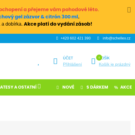
ochopení a přejeme vám pohodové léto.
chový gel zázvor & citrón 300 ml
.
 a dobírka.
Akce platí do vydání zásob!
+420 602 421 390
info@schellex.cz
ÚČET
KOŠÍK
Přihlášení
Košík je prázdný
KATESY A OSTATNÍ
NOVÉ
S DÁRKEM
AKCE