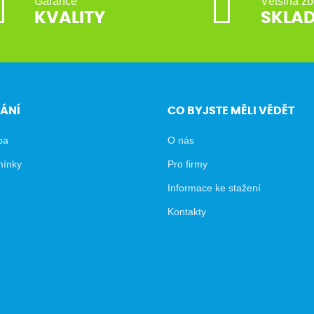
Garance
Většina zb
KVALITY
SKLA
ÁNÍ
CO BYJSTE MĚLI VĚDĚT
ba
O nás
mínky
Pro firmy
Informace ke stažení
Kontakty