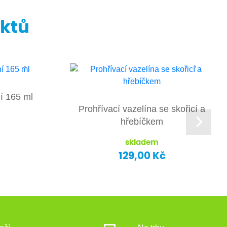
uktů
í 165 ml
Prohřívací vazelína se skořicí a
hřebíčkem
skladem
129,00 Kč