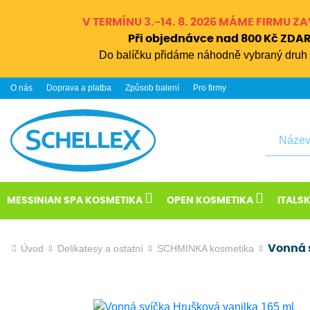
V TERMÍNU 3.-14. 8. 2026 MÁME FIRMU 
Při objednávce nad 800 Kč ZD
Do balíčku přidáme náhodně vybraný druh 
O nás
Doprava a platba
Způsob balení
Pro firmy
Hledat
MESSINIAN SPA KOSMETIKA
OPEN KOSMETIKA
ITALS
Úvod
Delikatesy a ostatní
SCHMINKA kosmetika
Vonná 