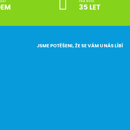
oží
Na trhu
DEM
35 LET
JSME POTĚŠENI, ŽE SE VÁM U NÁS LÍBÍ