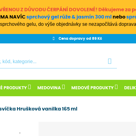
ZAVŘENOU Z DŮVODU ČERPÁNÍ DOVOLENÉ! Děkujeme za p
ARMA NAVÍC
sprchový gel růže & jasmín 300 ml
nebo
spr
sprchového gelu, do výše objednávky se nezapočítává doprava
Cena dopravy od 89 Kč
KÉ PRODUKTY
MEDOVINA
MEDOVÉ PRODUKTY
DELI
svíčka Hrušková vanilka 165 ml