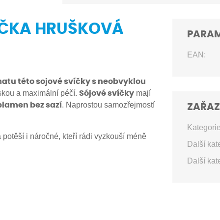
VÍČKA HRUŠKOVÁ
PARA
EAN:
atu této sojové svíčky s neobvyklou
skou a maximální péčí.
mají
Sójové svíčky
. Naprostou samozřejmostí
 plamen bez sazí
ZAŘAZ
Kategorie
 potěší i náročné, kteří rádi vyzkouší méně
Další kat
Další kat