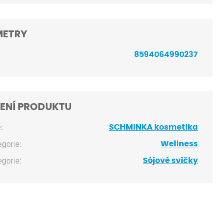
METRY
8594064990237
ENÍ PRODUKTU
:
SCHMINKA kosmetika
egorie:
Wellness
egorie:
Sójové svíčky