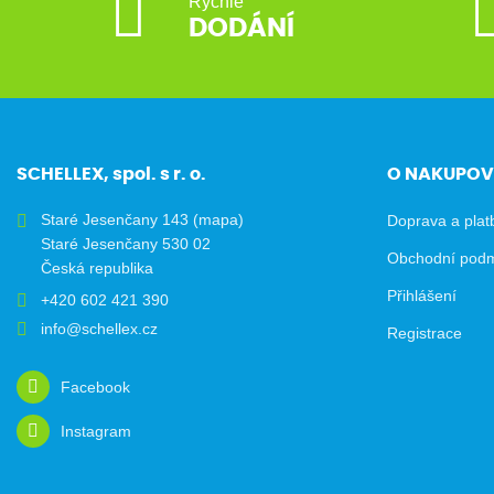
Rychlé
DODÁNÍ
SCHELLEX, spol. s r. o.
O NAKUPOV
Staré Jesenčany 143
(mapa)
Doprava a plat
Staré Jesenčany 530 02
Obchodní pod
Česká republika
Přihlášení
+420 602 421 390
info@schellex.cz
Registrace
Facebook
Instagram