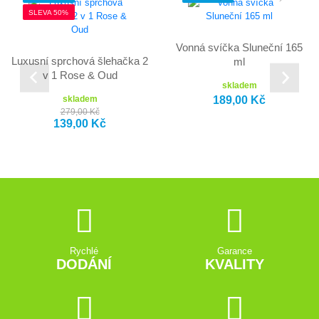
SLEVA 50%
Vonná svíčka Sluneční 165
Luxusní sprchová šlehačka 2
ml
v 1 Rose & Oud
skladem
189,00 Kč
skladem
279,00 Kč
139,00 Kč
Rychlé
Garance
DODÁNÍ
KVALITY