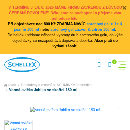
V TERMÍNU 3.-14. 8. 2026 MÁME FIRMU ZAVŘENOU Z DŮVODU
ČERPÁNÍ DOVOLENÉ! Děkujeme za pochopení a přejeme vám
pohodové léto.
Při objednávce nad 800 Kč ZDARMA NAVÍC
sprchový gel růže &
jasmín 300 ml
nebo
sprchový gel zázvor & citrón 300 ml
.
Do balíčku přidáme náhodně vybraný druh sprchového gelu, do výše
objednávky se nezapočítává doprava a dobírka.
Akce platí do
vydání zásob!
Úvod
Delikatesy a ostatní
SCHMINKA kosmetika
Vonná svíčka Jablko se skořicí 180 ml