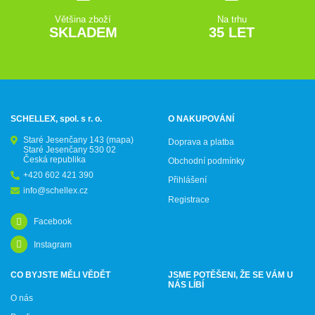
Většina zboží
Na trhu
SKLADEM
35 LET
SCHELLEX, spol. s r. o.
O NAKUPOVÁNÍ
Staré Jesenčany 143
(mapa)
Doprava a platba
Staré Jesenčany 530 02
Česká republika
Obchodní podmínky
+420 602 421 390
Přihlášení
info@schellex.cz
Registrace
Facebook
Instagram
CO BYJSTE MĚLI VĚDĚT
JSME POTĚŠENI, ŽE SE VÁM U
NÁS LÍBÍ
O nás