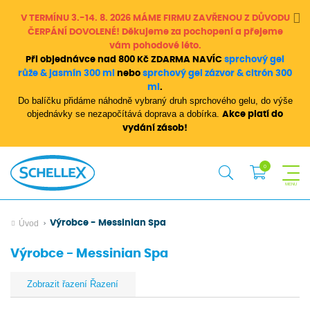
V TERMÍNU 3.-14. 8. 2026 MÁME FIRMU ZAVŘENOU Z DŮVODU
ČERPÁNÍ DOVOLENÉ! Děkujeme za pochopení a přejeme
vám pohodové léto.
Při objednávce nad 800 Kč ZDARMA NAVÍC
sprchový gel
růže & jasmín 300 ml
nebo
sprchový gel zázvor & citrón 300
ml
.
Do balíčku přidáme náhodně vybraný druh sprchového gelu, do výše
objednávky se nezapočítává doprava a dobírka.
Akce platí do
vydání zásob!
Úvod
Výrobce - Messinian Spa
Výrobce - Messinian Spa
Řazení