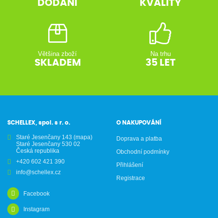
DODÁNÍ
KVALITY
Většina zboží
Na trhu
SKLADEM
35 LET
SCHELLEX, spol. s r. o.
O NAKUPOVÁNÍ
Staré Jesenčany 143
(mapa)
Doprava a platba
Staré Jesenčany 530 02
Česká republika
Obchodní podmínky
+420 602 421 390
Přihlášení
info@schellex.cz
Registrace
Facebook
Instagram