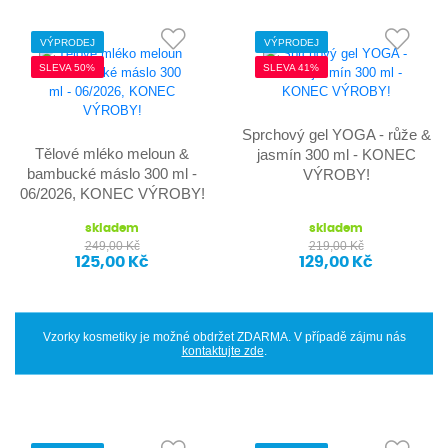
VÝPRODEJ
VÝPRODEJ
SLEVA 50%
SLEVA 41%
Sprchový gel YOGA - růže &
Tělové mléko meloun &
jasmín 300 ml - KONEC
bambucké máslo 300 ml -
VÝROBY!
06/2026, KONEC VÝROBY!
skladem
skladem
249,00 Kč
219,00 Kč
125,00 Kč
129,00 Kč
Vzorky kosmetiky je možné obdržet ZDARMA. V případě zájmu nás
kontaktujte zde
.