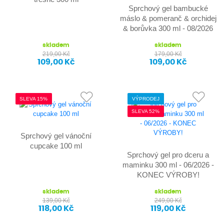
Sprchový gel bambucké
máslo & pomeranč & orchidej
& borůvka 300 ml - 08/2026
skladem
skladem
219,00 Kč
179,00 Kč
109,00 Kč
109,00 Kč
SLEVA 15%
VÝPRODEJ
SLEVA 52%
Sprchový gel vánoční
cupcake 100 ml
Sprchový gel pro dceru a
maminku 300 ml - 06/2026 -
KONEC VÝROBY!
skladem
skladem
139,00 Kč
249,00 Kč
118,00 Kč
119,00 Kč