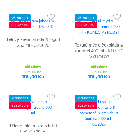
VÝPRODEJ
VÝPRODEJ
SLEVA 61%
SLEVA 22%
Tělový krém jahoda & jogurt
Tekuté mýdlo čokoláda &
250 ml - 06/2026
karamel 400 ml - KONEC
VÝROBY!
skladem
skladem
279,00 Kč
139,00 Kč
109,00 Kč
109,00 Kč
VÝPRODEJ
VÝPRODEJ
SLEVA 50%
SLEVA 39%
Tělové mléko okouzlující
třešně 300 ml