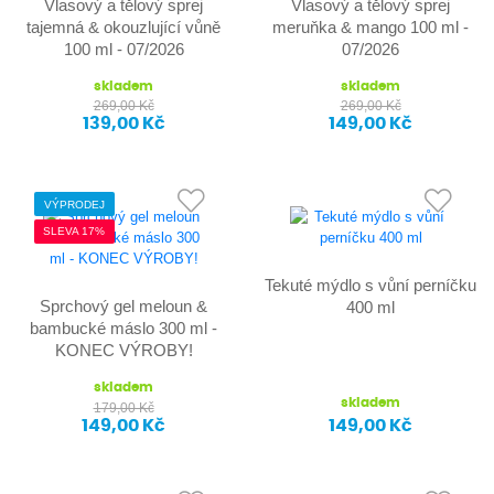
Vlasový a tělový sprej
Vlasový a tělový sprej
tajemná & okouzlující vůně
meruňka & mango 100 ml -
100 ml - 07/2026
07/2026
skladem
skladem
269,00 Kč
269,00 Kč
139,00 Kč
149,00 Kč
VÝPRODEJ
SLEVA 17%
Tekuté mýdlo s vůní perníčku
Sprchový gel meloun &
400 ml
bambucké máslo 300 ml -
KONEC VÝROBY!
skladem
skladem
179,00 Kč
149,00 Kč
149,00 Kč