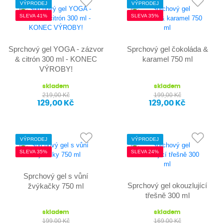
VÝPRODEJ
VÝPRODEJ
SLEVA 41%
SLEVA 35%
Sprchový gel YOGA - zázvor
Sprchový gel čokoláda &
& citrón 300 ml - KONEC
karamel 750 ml
VÝROBY!
skladem
skladem
219,00 Kč
199,00 Kč
129,00 Kč
129,00 Kč
VÝPRODEJ
VÝPRODEJ
SLEVA 35%
SLEVA 24%
Sprchový gel s vůní
Sprchový gel okouzlující
žvýkačky 750 ml
třešně 300 ml
skladem
skladem
199,00 Kč
169,00 Kč