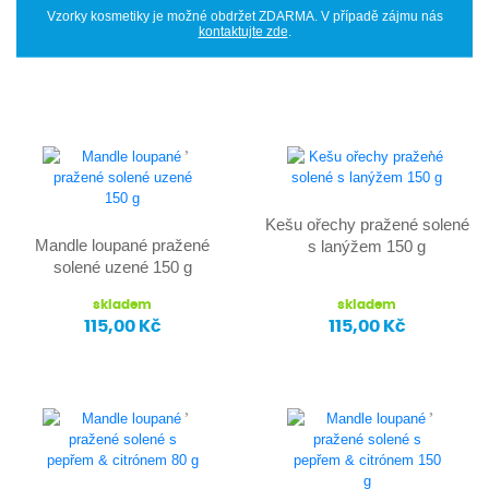
Vzorky kosmetiky je možné obdržet ZDARMA. V případě zájmu nás
kontaktujte zde
.
Kešu ořechy pražené solené
Mandle loupané pražené
s lanýžem 150 g
solené uzené 150 g
skladem
skladem
115,00 Kč
115,00 Kč