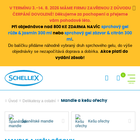
V TERMÍNU 3.-14. 8. 2026 MÁME FIRMU ZAVŘENOU Z DŮVODU
ČERPÁNÍ DOVOLENÉ! Děkujeme za pochopení a přejeme
vám pohodové léto.
Při objednávce nad 800 Kč ZDARMA NAVÍC
sprchový gel
růže & jasmín 300 ml
nebo
sprchový gel zázvor & citrón 300
ml
.
Do balíčku přidáme náhodně vybraný druh sprchového gelu, do výše
objednávky se nezapočítává doprava a dobírka.
Akce platí do
vydání zásob!
Úvod
Delikatesy a ostatní
Mandle a kešu ořechy
Španělské mandle
Kešu ořechy