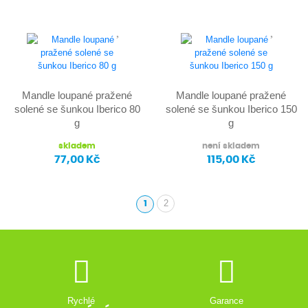
Mandle loupané pražené
Mandle loupané pražené
solené se šunkou Iberico 80
solené se šunkou Iberico 150
g
g
skladem
není skladem
77,00 Kč
115,00 Kč
2
1
(aktuální)
Rychlé
Garance