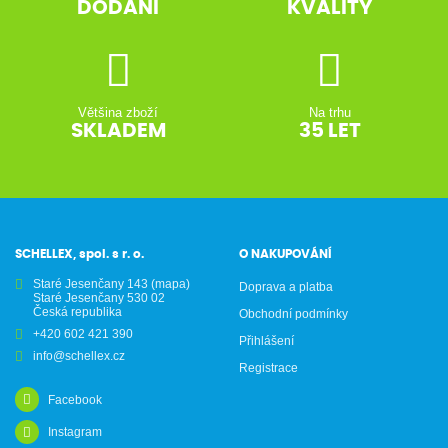
DODÁNÍ
KVALITY
Většina zboží
Na trhu
SKLADEM
35 LET
SCHELLEX, spol. s r. o.
O NAKUPOVÁNÍ
Staré Jesenčany 143
(mapa)
Doprava a platba
Staré Jesenčany 530 02
Česká republika
Obchodní podmínky
+420 602 421 390
Přihlášení
info@schellex.cz
Registrace
Facebook
Instagram