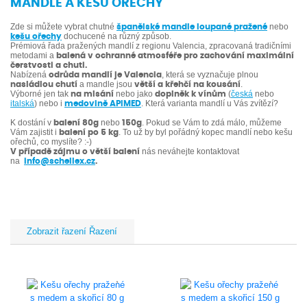
MANDLE A KEŠU OŘECHY
Zde si můžete vybrat chutné
nebo
španělské mandle loupané pražené
dochucené na různý způsob.
kešu ořechy
Prémiová řada pražených mandlí z regionu Valencia, zpracovaná tradičními
metodami a
balená v ochranné atmosféře pro zachování maximální
čerstvosti a chuti.
Nabízená
, která se vyznačuje plnou
odrůda mandlí je Valencia
a mandle jsou
.
nasládlou chutí
větší a křehčí na kousání
Výborné jen tak
nebo jako
(
česká
nebo
na mlsání
doplněk k vínům
italská
) nebo i
. Která varianta mandlí u Vás zvítězí?
medovině APIMED
K dostání v
nebo
. Pokud se Vám to zdá málo, můžeme
balení 80g
150g
Vám zajistit i
. To už by byl pořádný kopec mandlí nebo kešu
balení po 5 kg
ořechů, co myslíte? :-)
nás neváhejte kontaktovat
V případě zájmu o větší balení
na
info@schellex.cz
.
Řazení